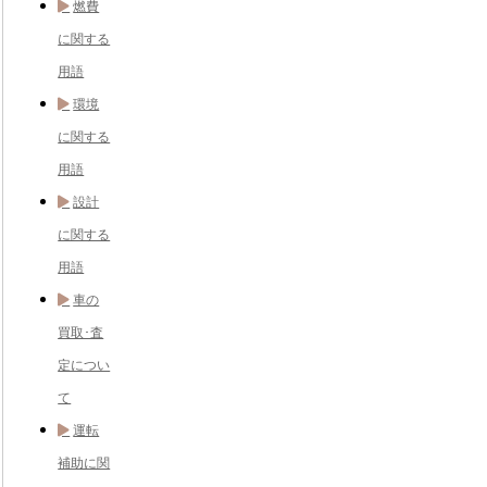
燃費
に関する
用語
環境
に関する
用語
設計
に関する
用語
車の
買取･査
定につい
て
運転
補助に関