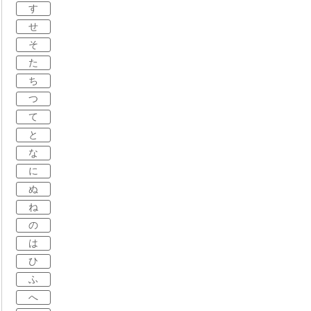
す
せ
そ
た
ち
つ
て
と
な
に
ぬ
ね
の
は
ひ
ふ
へ