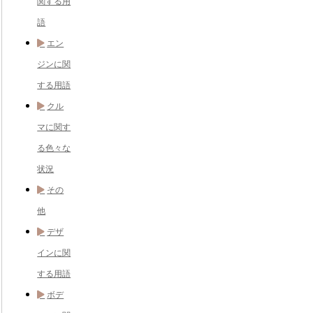
関する用
語
エン
ジンに関
する用語
クル
マに関す
る色々な
状況
その
他
デザ
インに関
する用語
ボデ