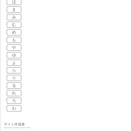
ほ
ま
み
む
め
も
や
ゆ
よ
ら
り
る
れ
ろ
わ
サイト作成者