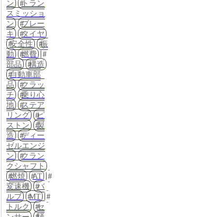
ン
トラン
スミッショ
ン
ブレー
キ
タイヤ
安全性
振
動
燃費
部品
構造
自動車部
品
クラッ
チ
乗り心
地
ステア
リング
ピ
ストン
製
造
ディー
ゼルエンジ
ン
クラン
クシャフト
燃焼
AT
変速機
バ
ルブ
MT
トルク
セ
ンサー
騒