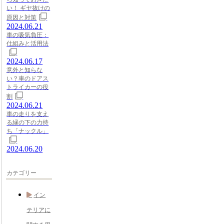
い！ ギヤ抜けの
原因と対策
2024.06.21
車の吸気負圧：
仕組みと活用法
2024.06.17
意外と知らな
い？車のドアス
トライカーの役
割
2024.06.21
車の走りを支え
る縁の下の力持
ち「ナックル」
2024.06.20
カテゴリー
イン
テリアに