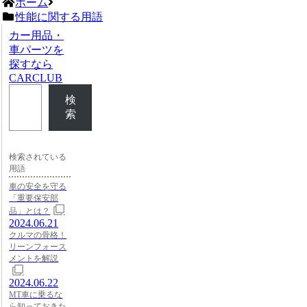
ホーム
性能に関する用語
カー用品・
車パーツを
探すなら
CARCLUB
検
索
検索されている
用語
車の安全を守る
「重要保安部
品」とは？
2024.06.21
クルマの骨格！
リーンフォース
メントを解説
2024.06.22
MT車に乗るな
ら知っておきた