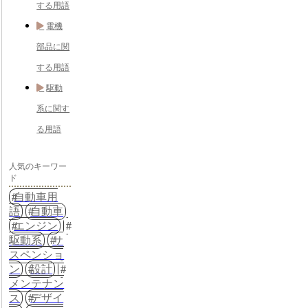
する用語
電機
部品に関
する用語
駆動
系に関す
る用語
人気のキーワー
ド
自動車用
語
自動車
エンジン
駆動系
サ
スペンショ
ン
設計
メンテナン
ス
デザイ