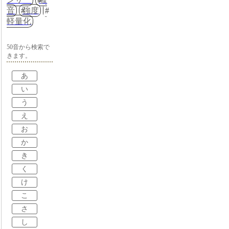
音
強度
軽量化
50音から検索で
きます。
あ
い
う
え
お
か
き
く
け
こ
さ
し