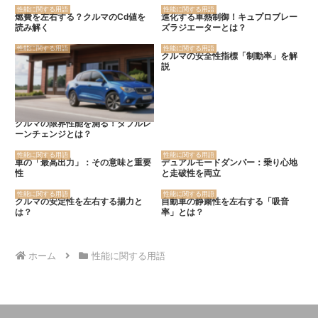
性能に関する用語
性能に関する用語
燃費を左右する？クルマのCd値を
進化する車熱制御！キュプロブレー
読み解く
ズラジエーターとは？
性能に関する用語
性能に関する用語
クルマの安全性指標「制動率」を解
説
クルマの限界性能を測る！ダブルレ
ーンチェンジとは？
性能に関する用語
性能に関する用語
車の「最高出力」：その意味と重要
デュアルモードダンパー：乗り心地
性
と走破性を両立
性能に関する用語
性能に関する用語
クルマの安定性を左右する揚力と
自動車の静粛性を左右する「吸音
は？
率」とは？
ホーム
性能に関する用語