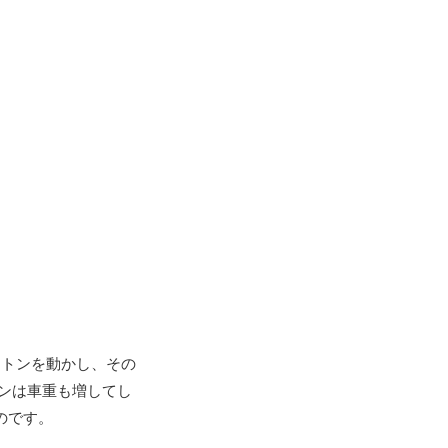
ストンを動かし、その
ジンは車重も増してし
のです。