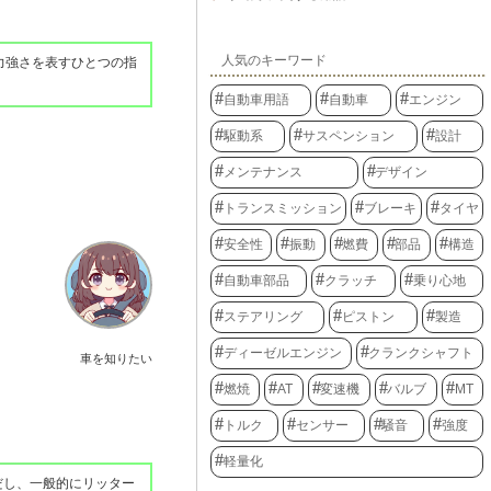
人気のキーワード
力強さを表すひとつの指
自動車用語
自動車
エンジン
駆動系
サスペンション
設計
メンテナンス
デザイン
トランスミッション
ブレーキ
タイヤ
安全性
振動
燃費
部品
構造
自動車部品
クラッチ
乗り心地
ステアリング
ピストン
製造
ディーゼルエンジン
クランクシャフト
車を知りたい
燃焼
AT
変速機
バルブ
MT
トルク
センサー
騒音
強度
軽量化
ただし、一般的にリッター