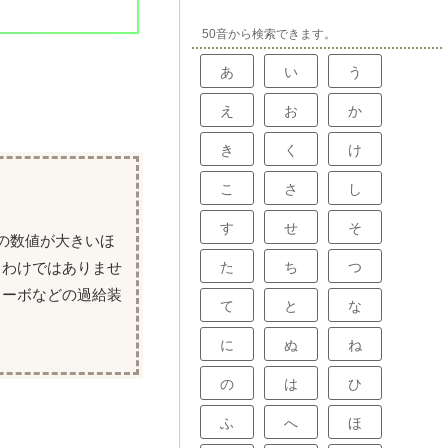
50音から検索できます。
あ
い
う
え
お
か
き
く
け
こ
さ
し
す
せ
そ
の数値が大きいほ
るわけではありませ
た
ち
つ
ターボなどの過給装
て
と
な
に
ぬ
ね
の
は
ひ
ふ
へ
ほ