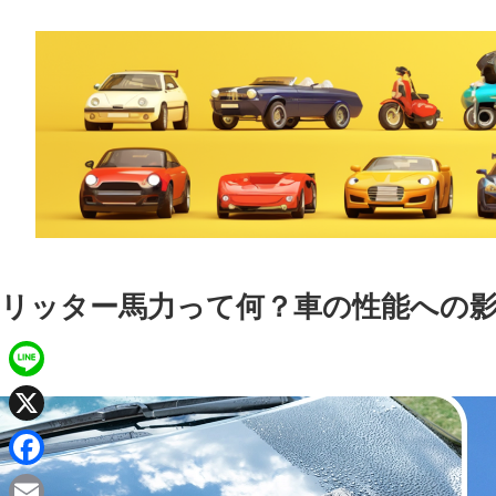
リッター馬力って何？車の性能への
L
i
X
n
F