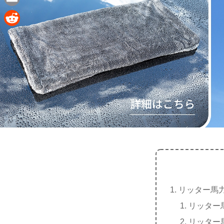
e
a
E
c
m
R
e
a
e
b
i
d
o
l
d
o
i
k
t
リッター馬
リッター
リッター