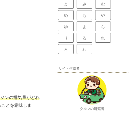
ま
み
む
め
も
や
ゆ
よ
ら
り
る
れ
ろ
わ
サイト作成者
ンジンの排気量がどれ
ることを意味しま
クルマの研究者