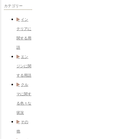
カテゴリー
イン
テリアに
関する用
語
エン
ジンに関
する用語
クル
マに関す
る色々な
状況
その
他