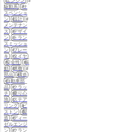
エンジン
駆動系
サ
スペンショ
ン
設計
メンテナン
ス
デザイ
ン
トラン
スミッショ
ン
ブレー
キ
タイヤ
安全性
振
動
燃費
部品
構造
自動車部
品
クラッ
チ
乗り心
地
ステア
リング
ピ
ストン
製
造
ディー
ゼルエンジ
ン
クラン