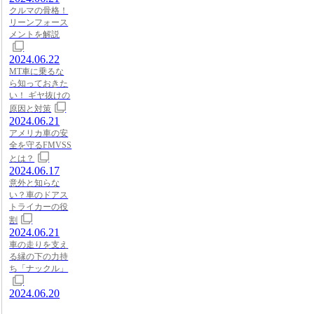
クルマの骨格！
リーンフォース
メントを解説
2024.06.22
MT車に乗るな
ら知っておきた
い！ ギヤ抜けの
原因と対策
2024.06.21
アメリカ車の安
全を守るFMVSS
とは？
2024.06.17
意外と知らな
い？車のドアス
トライカーの役
割
2024.06.21
車の走りを支え
る縁の下の力持
ち「ナックル」
2024.06.20