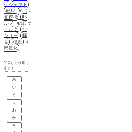
クシャフト
燃焼
AT
変速機
バ
ルブ
MT
トルク
セ
ンサー
騒
音
強度
軽量化
50音から検索で
きます。
あ
い
う
え
お
か
き