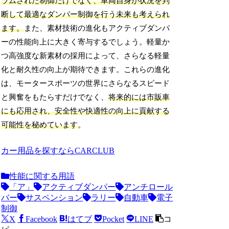
ラムされた制御だけでなく、車両自身が状況を判
断して最適なダンパー制御を行う未来も考えられ
ます。
また、素材技術の進化もアクティブダンパ
ーの性能向上に大きく寄与するでしょう。軽量か
つ高強度な新素材の採用によって、さらなる軽量
化と耐久性の向上が期待できます。これらの進化
は、モータースポーツの世界にさらなるスピード
と興奮をもたらすだけでなく、
将来的には市販車
にも応用され、安全性や快適性の向上に貢献する
可能性を秘めています
。
カー用品を探すならCARCLUB
性能に関する用語
「ア」
アクティブダンパー
アンチロール
バー
サスペンション
ラリー
自動車
電子
制御
X
Facebook
はてブ
Pocket
LINE
コ