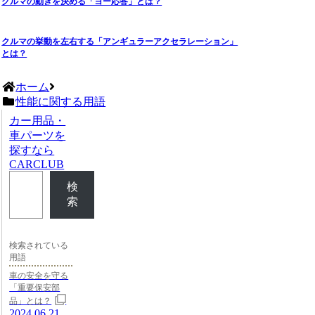
クルマの動きを決める「ヨー応答」とは？
クルマの挙動を左右する「アンギュラーアクセラレーション」
とは？
ホーム
性能に関する用語
カー用品・
車パーツを
探すなら
CARCLUB
検
索
検索されている
用語
車の安全を守る
「重要保安部
品」とは？
2024.06.21