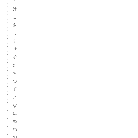
く
け
こ
さ
し
す
せ
そ
た
ち
つ
て
と
な
に
ぬ
ね
の