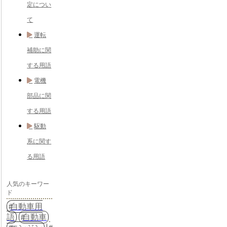
定につい
て
運転
補助に関
する用語
電機
部品に関
する用語
駆動
系に関す
る用語
人気のキーワー
ド
自動車用
語
自動車