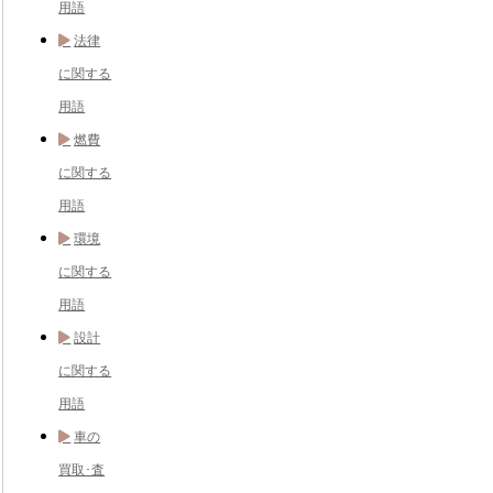
用語
法律
に関する
用語
燃費
に関する
用語
環境
に関する
用語
設計
に関する
用語
車の
買取･査