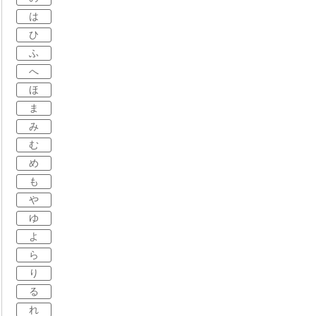
は
ひ
ふ
へ
ほ
ま
み
む
め
も
や
ゆ
よ
ら
り
る
れ