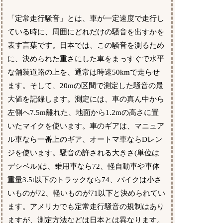
「定常走行騒音」とは、車が一定速度で走行し
ている時に、周囲にどれだけの騒音を出すかを
表す言葉です。日本では、この騒音を測るため
に、決められた重さにした車をまっすぐで水平
な舗装道路の上を、通常は時速50kmで走らせ
ます。そして、20mの区間で測定した騒音の最
大値を記録します。測定には、車の真ん中から
左側へ7.5m離れた、地面から1.2mの高さに置
いたマイクを使います。車のギアは、マニュア
ル車なら一番上のギア、オートマ車ならDレン
ジを使います。騒音の許される大きさ(単位は
デシベル)は、乗用車なら72、軽自動車や車体
重量3.5t以下のトラックなら74、バイクは小さ
いものが72、軽いものが71以下と決められてい
ます。アメリカでも定常走行騒音の規制はあり
ますが、測定方法などは日本とは異なります。