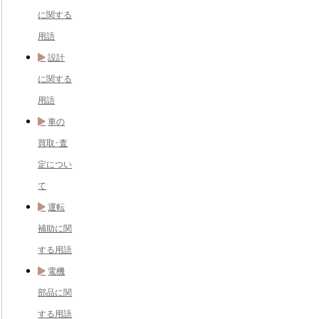
に関する
用語
設計
に関する
用語
車の
買取･査
定につい
て
運転
補助に関
する用語
電機
部品に関
する用語