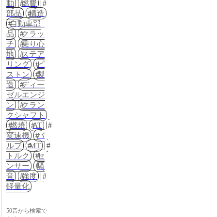
動
燃費
部品
構造
自動車部
品
クラッ
チ
乗り心
地
ステア
リング
ピ
ストン
製
造
ディー
ゼルエンジ
ン
クラン
クシャフト
燃焼
AT
変速機
バ
ルブ
MT
トルク
セ
ンサー
騒
音
強度
軽量化
50音から検索で