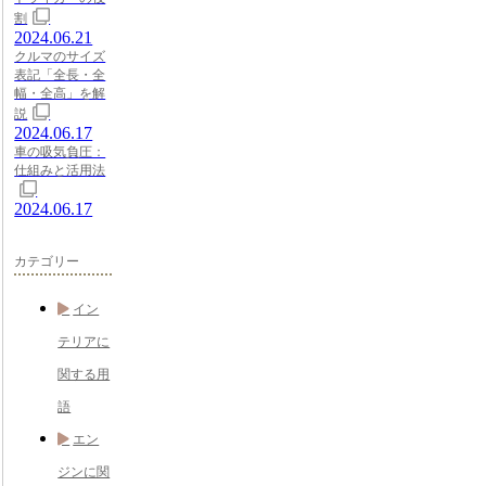
割
2024.06.21
クルマのサイズ
表記「全長・全
幅・全高」を解
説
2024.06.17
車の吸気負圧：
仕組みと活用法
2024.06.17
カテゴリー
イン
テリアに
関する用
語
エン
ジンに関