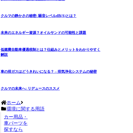
クルマの静かさの秘密: 騒音レベルdB(A)とは？
未来のエネルギー資源？オイルサンドの可能性と課題
低燃費自動車優遇税制とは？仕組みとメリットをわかりやすく
解説
車の排ガスはどうきれいになる？ – 排気浄化システムの秘密
クルマの未来へ: リデュースのススメ
ホーム
環境に関する用語
カー用品・
車パーツを
探すなら