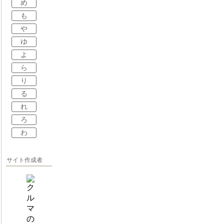
め
も
や
ゆ
よ
ら
り
る
れ
ろ
わ
サイト作成者