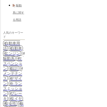
駆動
系に関す
る用語
人気のキーワー
ド
自動車用
語
自動車
エンジン
駆動系
サ
スペンショ
ン
設計
メンテナン
ス
デザイ
ン
トラン
スミッショ
ン
ブレー
キ
タイヤ
安全性
振