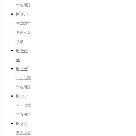
する用語
クル
マに関す
る色々な
状況
その
他
デザ
インに関
する用語
ボデ
ィーに関
する用語
メン
テナンス