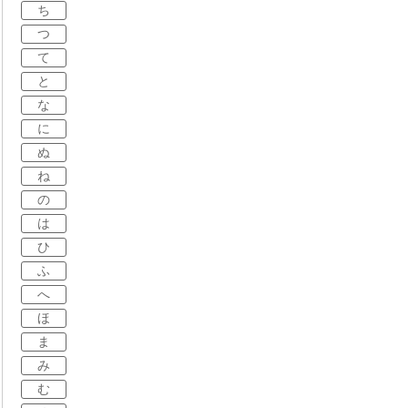
ち
つ
て
と
な
に
ぬ
ね
の
は
ひ
ふ
へ
ほ
ま
み
む