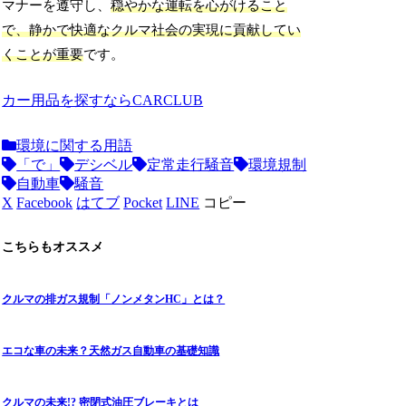
マナーを遵守し、
穏やかな運転を心がけること
で、静かで快適なクルマ社会の実現に貢献してい
くことが重要
です。
カー用品を探すならCARCLUB
環境に関する用語
「で」
デシベル
定常走行騒音
環境規制
自動車
騒音
X
Facebook
はてブ
Pocket
LINE
コピー
こちらもオススメ
クルマの排ガス規制「ノンメタンHC」とは？
エコな車の未来？天然ガス自動車の基礎知識
クルマの未来!? 密閉式油圧ブレーキとは