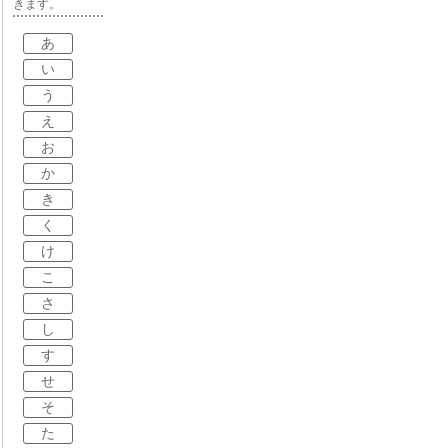
きます。
あ
い
う
え
お
か
き
く
け
こ
さ
し
す
せ
そ
た