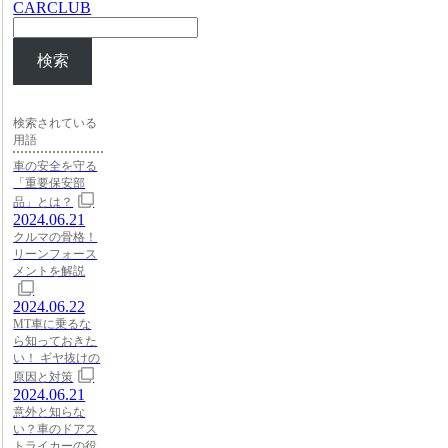
CARCLUB
検索
検索されている
用語
車の安全を守る
「重要保安部
品」とは？
2024.06.21
クルマの骨格！
リーンフォース
メントを解説
2024.06.22
MT車に乗るな
ら知っておきた
い！ ギヤ抜けの
原因と対策
2024.06.21
意外と知らな
い？車のドアス
トライカーの役