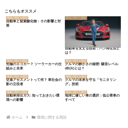
こちらもオススメ
環境に関する用語
環境に関する用語
自動車と窒素酸化物：その影響と対
策
自動車を支える技術：パン再生法と
は？
環境に関する用語
環境に関する用語
究極のエコカー？ ソーラーカーの仕
クルマの静かさの秘密: 騒音レベル
組みと未来
dB(A)とは？
環境に関する用語
環境に関する用語
交通アセスメントって何？ 車社会の
クルマの未来を守る「モニタリン
影の立役者
グ」技術
環境に関する用語
環境に関する用語
自動車排出ガス: 知っておきたい環
地球に優しい車の選択：低公害車の
境への影響
すべて
ホーム
環境に関する用語