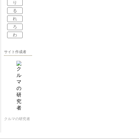
り
る
れ
ろ
わ
サイト作成者
クルマの研究者