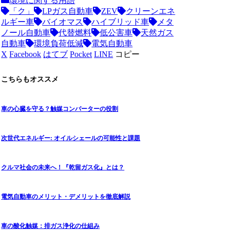
環境に関する用語
「ク」
LPガス自動車
ZEV
クリーンエネ
ルギー車
バイオマス
ハイブリッド車
メタ
ノール自動車
代替燃料
低公害車
天然ガス
自動車
環境負荷低減
電気自動車
X
Facebook
はてブ
Pocket
LINE
コピー
こちらもオススメ
車の心臓を守る？触媒コンバーターの役割
次世代エネルギー: オイルシェールの可能性と課題
クルマ社会の未来へ！『乾留ガス化』とは？
電気自動車のメリット・デメリットを徹底解説
車の酸化触媒：排ガス浄化の仕組み