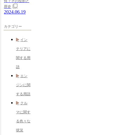
何？その役割と
歴史
2024.06.19
カテゴリー
イン
テリアに
関する用
語
エン
ジンに関
する用語
クル
マに関す
る色々な
状況