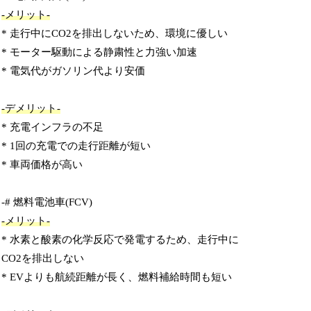
-メリット-
* 走行中にCO2を排出しないため、環境に優しい
* モーター駆動による静粛性と力強い加速
* 電気代がガソリン代より安価
-デメリット-
* 充電インフラの不足
* 1回の充電での走行距離が短い
* 車両価格が高い
-# 燃料電池車(FCV)
-メリット-
* 水素と酸素の化学反応で発電するため、走行中に
CO2を排出しない
* EVよりも航続距離が長く、燃料補給時間も短い