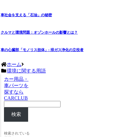
車社会を支える「石油」の秘密
クルマと環境問題：オゾンホールの影響とは？
車の心臓部「モノリス担体」: 排ガス浄化の立役者
ホーム
環境に関する用語
カー用品・
車パーツを
探すなら
CARCLUB
検索
検索されている