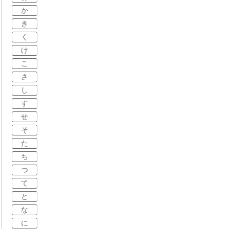
か
き
く
け
こ
さ
し
す
せ
そ
た
ち
つ
て
と
な
に