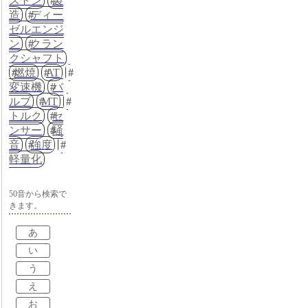
ストン
製
造
ディー
ゼルエンジ
ン
クラン
クシャフト
燃焼
AT
変速機
バ
ルブ
MT
トルク
セ
ンサー
騒
音
強度
軽量化
50音から検索で
きます。
あ
い
う
え
お