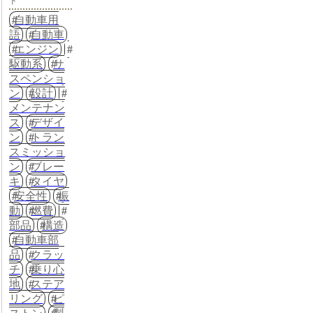
ド
自動車用
語
自動車
エンジン
駆動系
サ
スペンショ
ン
設計
メンテナン
ス
デザイ
ン
トラン
スミッショ
ン
ブレー
キ
タイヤ
安全性
振
動
燃費
部品
構造
自動車部
品
クラッ
チ
乗り心
地
ステア
リング
ピ