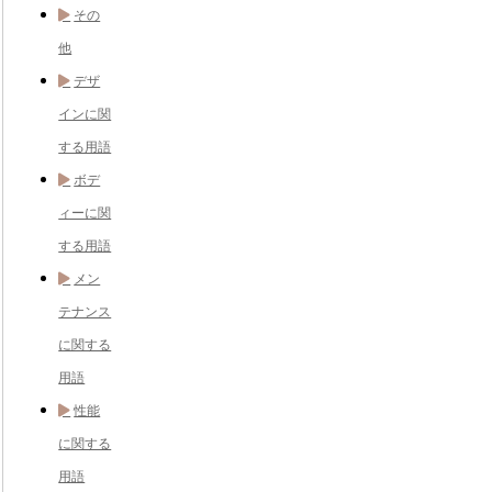
その
他
デザ
インに関
する用語
ボデ
ィーに関
する用語
メン
テナンス
に関する
用語
性能
に関する
用語