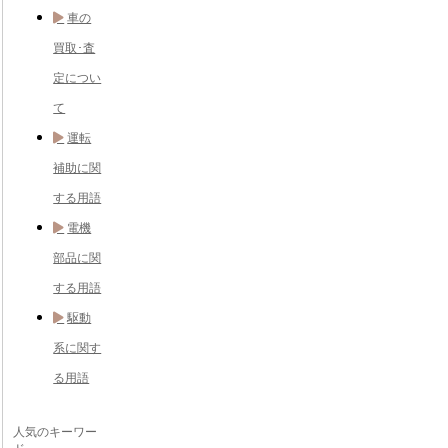
車の
買取･査
定につい
て
運転
補助に関
する用語
電機
部品に関
する用語
駆動
系に関す
る用語
人気のキーワー