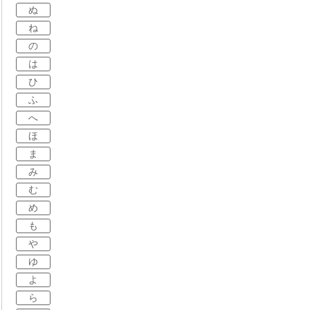
ぬ
ね
の
は
ひ
ふ
へ
ほ
ま
み
む
め
も
や
ゆ
よ
ら