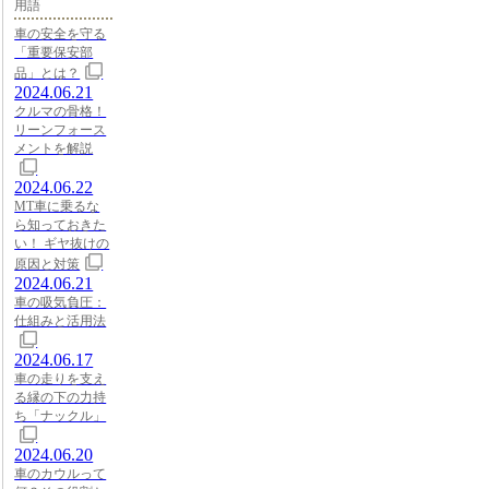
用語
車の安全を守る
「重要保安部
品」とは？
2024.06.21
クルマの骨格！
リーンフォース
メントを解説
2024.06.22
MT車に乗るな
ら知っておきた
い！ ギヤ抜けの
原因と対策
2024.06.21
車の吸気負圧：
仕組みと活用法
2024.06.17
車の走りを支え
る縁の下の力持
ち「ナックル」
2024.06.20
車のカウルって