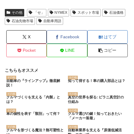
その他
「せ」
NYMEX
スポット市場
石油価格
石油先物市場
自動車用語
X
Facebook
はてブ
Pocket
LINE
コピー
こちらもオススメ
その他
その他
自動車の『ラインアップ』徹底解
知って得する！車の購入部品とは？
説！
その他
その他
クルマづくりを支える「内製」と
真空の世界を探る: ピラニ真空計の
は？
仕組み
その他
その他
車の個性を表す「類別」って何？
クルマ選びの鍵！知っておきたい
「メーカー装着」
その他
その他
クルマを形づくる魔法？熱可塑性と
自動車業界を支える『原価低減活