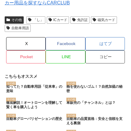
カー用品を探すならCARCLUB
その他
「し」
ICカード
免許証
磁気カード
自動車用語
X
Facebook
はてブ
Pocket
LINE
コピー
こちらもオススメ
その他
その他
知ってた？自動車用語「従来車」の
熱を使わないゴム！？自然加硫の秘
意味
密
その他
その他
徹底解説！オートローンを理解して
車販売の「チャンネル」とは？
賢く車を購入しよう
その他
その他
自動車グローバリゼーションの歴史
自動車の品質規格：安全と信頼を支
える裏側