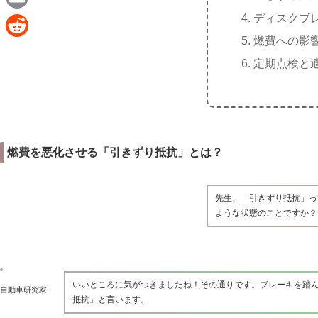
e
a
ディスクブ
E
c
燃費への影
m
R
e
定期点検と
a
e
b
i
d
o
l
d
o
i
k
燃費を悪化させる「引きずり抵抗」とは？
t
先生、「引きずり抵抗」っ
ような状態のことですか？
いいところに気がつきましたね！その通りです。ブレーキを踏
自動車研究家
抵抗」と言います。