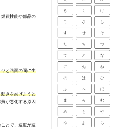
き
く
け
と燃費性能や部品の
こ
さ
し
す
せ
そ
た
ち
つ
て
と
な
に
ぬ
ね
イヤと路面の間に生
の
は
ひ
ふ
へ
ほ
、動きを妨げようと
ま
み
む
燃費が悪化する原因
め
も
や
ゆ
よ
ら
のことで、速度が速