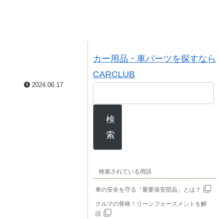
カー用品・車パーツを探すなら
CARCLUB
2024.06.17
検
索
検索されている用語
車の安全を守る「重要保安部品」とは？
クルマの骨格！リーンフォースメントを解
説