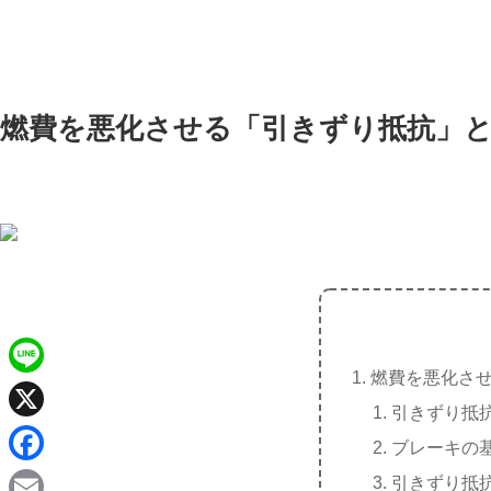
燃費を悪化させる「引きずり抵抗」
燃費を悪化さ
L
引きずり抵
i
X
ブレーキの
n
F
引きずり抵