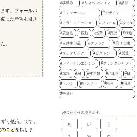
駆動系
サスペンション
設計
ります。フォールバ
メンテナンス
デザイン
の偏った摩耗も引き
トランスミッション
ブレーキ
タイヤ
安全性
振動
燃費
部品
構造
せん。
自動車部品
クラッチ
乗り心地
ステアリング
ピストン
製造
ディーゼルエンジン
クランクシャフト
燃焼
AT
変速機
バルブ
MT
トルク
センサー
騒音
強度
軽量化
50音から検索できます。
きずり抵抗」です。
あ
い
う
抗のこと
を指しま
え
お
か