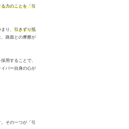
する力のことを「引
つまり、
引きずり抵
は、路面との摩擦が
を採用することで、
ライバー自身の心が
す。その一つが「引