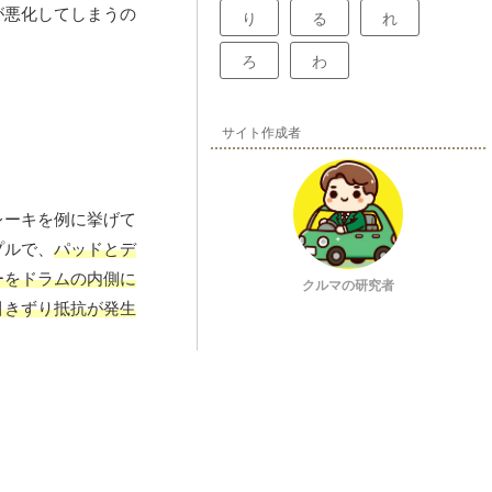
が悪化してしまうの
り
る
れ
ろ
わ
サイト作成者
レーキを例に挙げて
プルで、
パッドとデ
ーをドラムの内側に
クルマの研究者
引きずり抵抗が発生