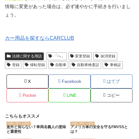
情報に変更があった場合は、必ず速やかに手続きを行いまし
ょう。
カー用品を探すならCARCLUB
法律に関する用語
「へ」
変更登録
抹消登録
登録
移転登録
自動車
自動車検査証
車検証
X
Facebook
はてブ
Pocket
LINE
コピー
こちらもオススメ
法律に関する用語
法律に関する用語
意外と知らない？車両名義人の意味
アメリカ車の安全を守るFMVSSと
と重要性
は？