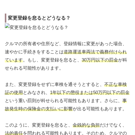
変更登録を怠るとどうなる？
クルマの所有者や住所など、登録情報に変更があった場合、
速やかに手続きをすることは
道路運送車両法で義務付けられ
ています
。もし、変更登録を怠ると、
30万円以下の罰金
が科
せられる可能性があります。
また、変更登録をせずに車検を通そうとすると、
不正な車検
証の使用
とみなされ、
1年以下の懲役または50万円以下の罰金
という重い罰則が科せられる可能性もあります。さらに、
事
故発生時の保険金の支払いに影響
が出る可能性もあります。
このように、変更登録を怠ると、
金銭的な負担
だけでなく、
法的責任
を問われる可能性もあります。そのため、クルマの