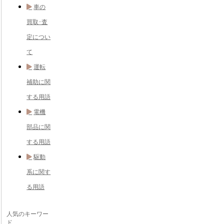
車の
買取･査
定につい
て
運転
補助に関
する用語
電機
部品に関
する用語
駆動
系に関す
る用語
人気のキーワー
ド