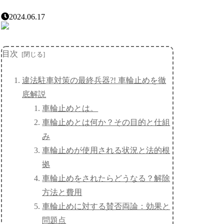
2024.06.17
目次
違法駐車対策の最終兵器?! 車輪止めを徹
底解説
車輪止めとは。
車輪止めとは何か？その目的と仕組
み
車輪止めが使用される状況と法的根
拠
車輪止めをされたらどうなる？解除
方法と費用
車輪止めに対する賛否両論：効果と
問題点