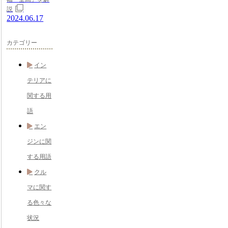
説
2024.06.17
カテゴリー
イン
テリアに
関する用
語
エン
ジンに関
する用語
クル
マに関す
る色々な
状況