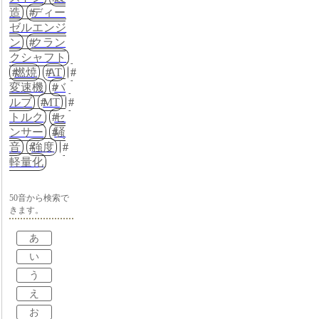
造
ディー
ゼルエンジ
ン
クラン
クシャフト
燃焼
AT
変速機
バ
ルブ
MT
トルク
セ
ンサー
騒
音
強度
軽量化
50音から検索で
きます。
あ
い
う
え
お