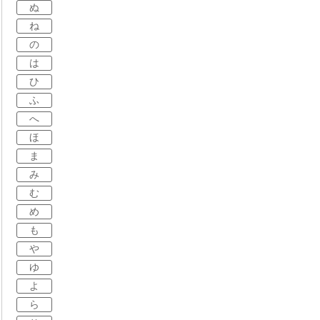
ぬ
ね
の
は
ひ
ふ
へ
ほ
ま
み
む
め
も
や
ゆ
よ
ら