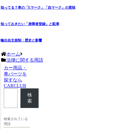
知ってる？車の「Eマーク」「自マーク」の意味
知っておきたい「身障者登録」と駐車
輸出自主規制：歴史と影響
ホーム
法律に関する用語
カー用品・
車パーツを
探すなら
CARCLUB
検
索
検索されている
用語