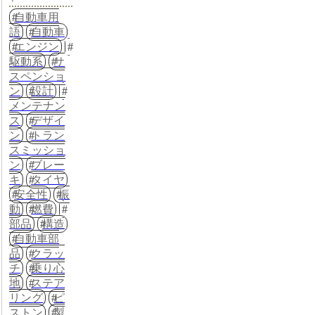
自動車用
語
自動車
エンジン
駆動系
サ
スペンショ
ン
設計
メンテナン
ス
デザイ
ン
トラン
スミッショ
ン
ブレー
キ
タイヤ
安全性
振
動
燃費
部品
構造
自動車部
品
クラッ
チ
乗り心
地
ステア
リング
ピ
ストン
製