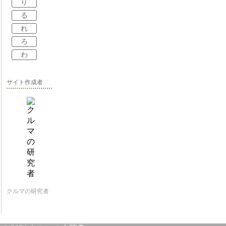
り
る
れ
ろ
わ
サイト作成者
クルマの研究者