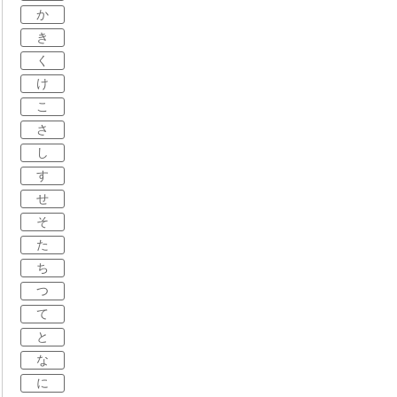
か
き
く
け
こ
さ
し
す
せ
そ
た
ち
つ
て
と
な
に