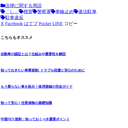
法律に関する用語
「し」
標章
警察署
車輪止め
違法駐車
駐車違反
X
Facebook
はてブ
Pocket
LINE
コピー
こちらもオススメ
自動車の認証とは？仕組みや重要性を解説
知っておきたい車庫規制: トラブル回避と安心のために
もう乗らない車を処分！抹消登録の完全ガイド
知って安心！任意保険の基礎知識
中国NEV規制：知っておくべき重要ポイント