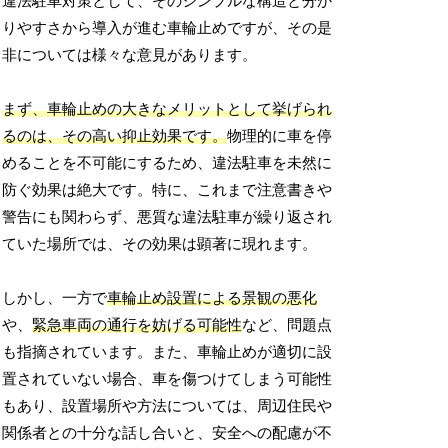
違法駐車対策として、そのシンプルな構造と分か
りやすさから導入が進む車輪止めですが、その是
非については様々な意見があります。
まず、車輪止めの大きなメリットとして挙げられ
るのは、その高い抑止効果です。
物理的に車を停
めることを不可能にするため、違法駐車を未然に
防ぐ効果は絶大です。特に、これまで注意書きや
警告にも関わらず、悪質な違法駐車が繰り返され
ていた場所では、その効果は顕著に現れます。
しかし、一方で
車輪止め設置による景観の悪化
や、
緊急車両の通行を妨げる可能性
など、問題点
も指摘されています。また、車輪止めが適切に設
置されていない場合、車を傷つけてしまう可能性
もあり、設置場所や方法については、周辺住民や
関係者との十分な話し合いと、安全への配慮が不