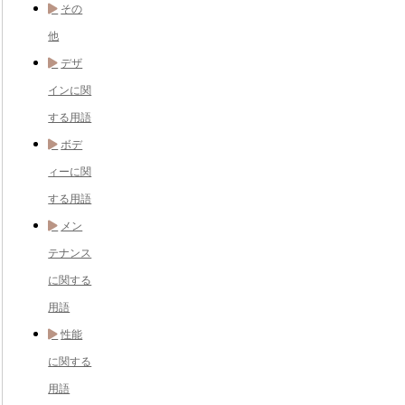
その
他
デザ
インに関
する用語
ボデ
ィーに関
する用語
メン
テナンス
に関する
用語
性能
に関する
用語