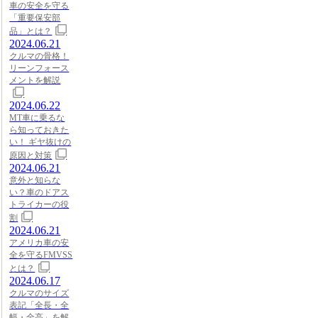
車の安全を守る
「重要保安部
品」とは？
2024.06.21
クルマの骨格！
リーンフォース
メントを解説
2024.06.22
MT車に乗るな
ら知っておきた
い！ ギヤ抜けの
原因と対策
2024.06.21
意外と知らな
い？車のドアス
トライカーの役
割
2024.06.21
アメリカ車の安
全を守るFMVSS
とは？
2024.06.17
クルマのサイズ
表記「全長・全
幅・全高」を解