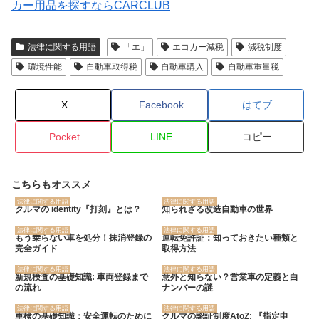
カー用品を探すならCARCLUB
法律に関する用語
「エ」
エコカー減税
減税制度
環境性能
自動車取得税
自動車購入
自動車重量税
X
Facebook
はてブ
Pocket
LINE
コピー
こちらもオススメ
法律に関する用語
法律に関する用語
クルマの identity『打刻』とは？
知られざる改造自動車の世界
法律に関する用語
法律に関する用語
もう乗らない車を処分！抹消登録の
運転免許証：知っておきたい種類と
完全ガイド
取得方法
法律に関する用語
法律に関する用語
新規検査の基礎知識: 車両登録まで
意外と知らない？営業車の定義と白
の流れ
ナンバーの謎
法律に関する用語
法律に関する用語
車検の基礎知識：安全運転のために
クルマの認証制度AtoZ: 『指定申