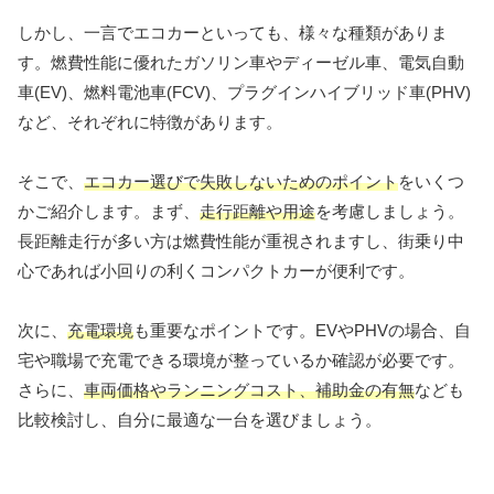
しかし、一言でエコカーといっても、様々な種類がありま
す。燃費性能に優れたガソリン車やディーゼル車、電気自動
車(EV)、燃料電池車(FCV)、プラグインハイブリッド車(PHV)
など、それぞれに特徴があります。
そこで、
エコカー選びで失敗しないためのポイント
をいくつ
かご紹介します。まず、
走行距離や用途
を考慮しましょう。
長距離走行が多い方は燃費性能が重視されますし、街乗り中
心であれば小回りの利くコンパクトカーが便利です。
次に、
充電環境
も重要なポイントです。EVやPHVの場合、自
宅や職場で充電できる環境が整っているか確認が必要です。
さらに、
車両価格やランニングコスト、補助金の有無
なども
比較検討し、自分に最適な一台を選びましょう。