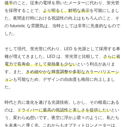
後半
のこと。従来の電球を用いたメーターに代わり、蛍光管
を採用することで、
より明るく、鮮明な表示
を可能にしまし
た。夜間走行時における視認性の向上はもちろんのこと、そ
の futuristic な雰囲気は、当時としては非常に先進的なもので
した。
そして現代、蛍光管に代わり、LED を光源として採用する車
種が増えてきました。LED は、蛍光管と比較して、
さらに省
電力で長寿命、そして発熱量も少ない
という利点がありま
す。また、
きめ細やかな輝度調整や多彩なカラーバリエーシ
ョン
も可能なため、デザインの自由度も格段に向上しまし
た。
時代と共に進化を遂げる光源技術。しかし、その根底にある
のは、
ドライバーに最高の視認性と美しさを提供したい
とい
う、変わらぬ想いです。夜空に浮かぶ星々のように、私たち
を未来へと導く光。これからもオプティトロンメーターは、