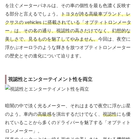
を注ぐメーターパネルは、その車の個性を最も色濃く反映す
る部分と言えるでしょう。
トヨタが誇る高級車ブランド、レ
クサスの vehicles に搭載されている「オプティトロンメータ
ー」は、その名の通り、視認性の高さだけでなく、幻想的な
美しさで、見るものを魅了してやみません。
今回は、夜空に
浮かぶオーロラのような輝きを放つオプティトロンメーター
の歴史とその進化について迫ります。
視認性とエンターテイメント性を両立
暗闇の中で淡く光るメーター、それはまるで夜空に浮かぶ星
のよう。車内の
高級感
を演出するだけでなく、
視認性
にも優
れていることから多くのドライバーを魅了する「オプティト
ロンメーター」。