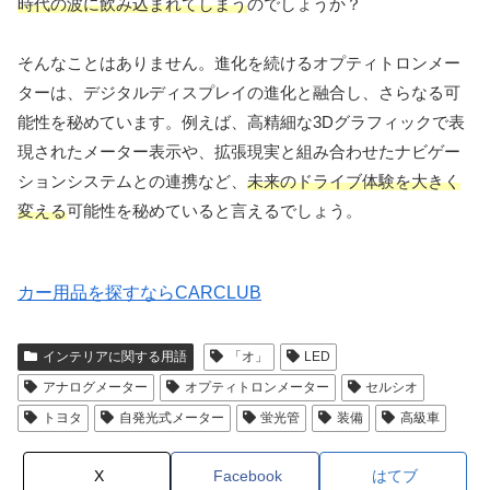
時代の波に飲み込まれてしまう
のでしょうか？
そんなことはありません。進化を続けるオプティトロンメー
ターは、デジタルディスプレイの進化と融合し、さらなる可
能性を秘めています。例えば、高精細な3Dグラフィックで表
現されたメーター表示や、拡張現実と組み合わせたナビゲー
ションシステムとの連携など、
未来のドライブ体験を大きく
変える
可能性を秘めていると言えるでしょう。
カー用品を探すならCARCLUB
インテリアに関する用語
「オ」
LED
アナログメーター
オプティトロンメーター
セルシオ
トヨタ
自発光式メーター
蛍光管
装備
高級車
X
Facebook
はてブ