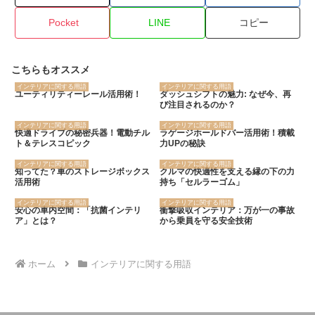
Pocket
LINE
コピー
こちらもオススメ
インテリアに関する用語
インテリアに関する用語
ユーティリティーレール活用術！
ダッシュシフトの魅力: なぜ今、再
び注目されるのか？
インテリアに関する用語
インテリアに関する用語
快適ドライブの秘密兵器！電動チル
ラゲージホールドバー活用術！積載
ト＆テレスコピック
力UPの秘訣
インテリアに関する用語
インテリアに関する用語
知ってた？車のストレージボックス
クルマの快適性を支える縁の下の力
活用術
持ち「セルラーゴム」
インテリアに関する用語
インテリアに関する用語
安心の車内空間：「抗菌インテリ
衝撃吸収インテリア：万が一の事故
ア」とは？
から乗員を守る安全技術
ホーム
インテリアに関する用語