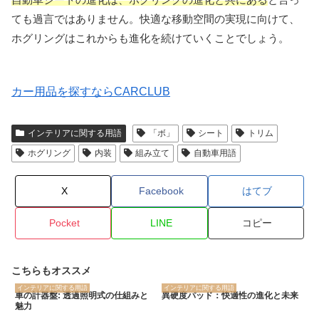
ても過言ではありません。快適な移動空間の実現に向けて、
ホグリングはこれからも進化を続けていくことでしょう。
カー用品を探すならCARCLUB
インテリアに関する用語
「ボ」
シート
トリム
ホグリング
内装
組み立て
自動車用語
X
Facebook
はてブ
Pocket
LINE
コピー
こちらもオススメ
インテリアに関する用語
インテリアに関する用語
車の計器盤: 透過照明式の仕組みと
異硬度パッド：快適性の進化と未来
魅力