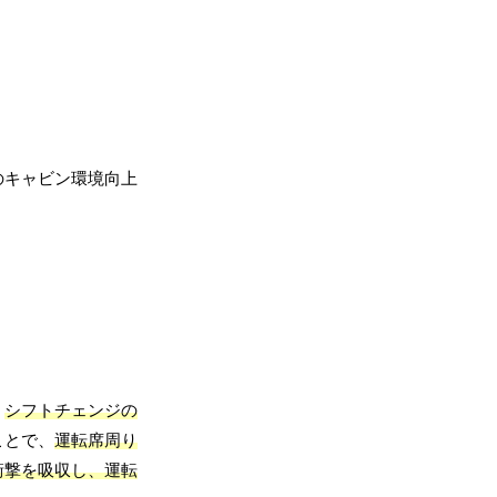
のキャビン環境向上
。
シフトチェンジの
ことで、
運転席周り
衝撃を吸収し、運転