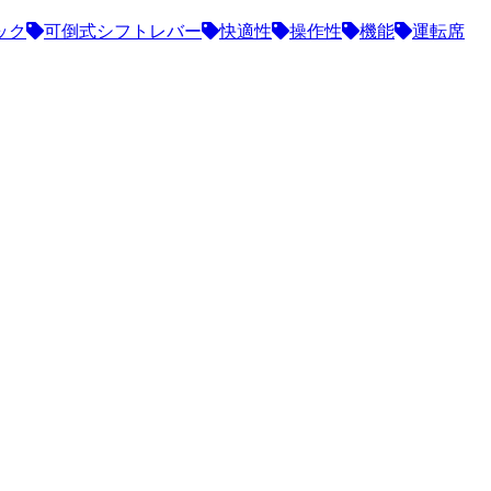
ック
可倒式シフトレバー
快適性
操作性
機能
運転席