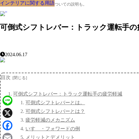
インテリアに関する用語
インテリアに関する用語
インテリアに関する用語
インテリアに関する用語
インテリアに関する用語
インテリアに関する用語
インテリアに関する用語
インテリアに関する用語
インテリアに関する用語
クルマの大辞典、購入･売却についての説明も。
可倒式シフトレバー：トラック運転手の
2024.06.17
目次
可倒式シフトレバー：トラック運転手の疲労軽減
可倒式シフトレバーとは。
Line
可倒式シフトレバーとは？
疲労軽減のメカニズム
X
いすゞ・フォワードの例
Facebook
メリットとデメリット