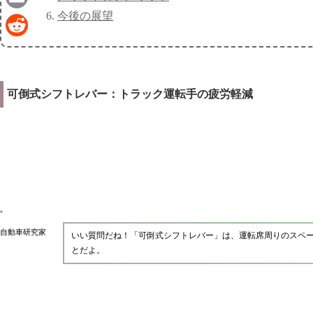
今後の展望
Email
Reddit
可倒式シフトレバー：トラック運転手の疲労軽減
自動車研究家
いい質問だね！「可倒式シフトレバー」は、運転席周りのスペ
とだよ。