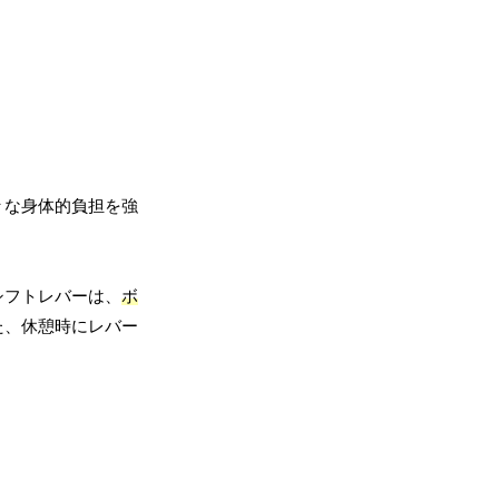
々な身体的負担を強
シフトレバーは、
ボ
た、休憩時にレバー