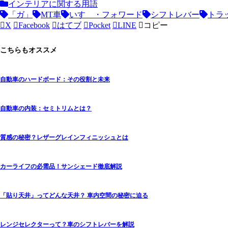
インテリアに関する用語
「ガ」
MT車
いすゞ・フォワード
シフトレバー
トラ
X
Facebook
はてブ
Pocket
LINE
コピー
こちらもオススメ
自動車のハードボード：その役割と未来
自動車の内装：セミトリムとは？
質感の秘密？レザーグレインフィニッシュとは
カーライフの必需品！サンシェード徹底解説
「貼り天井」ってどんな天井？ 車内空間の秘密に迫る
レンジセレクターって？車のシフトレバーを解説