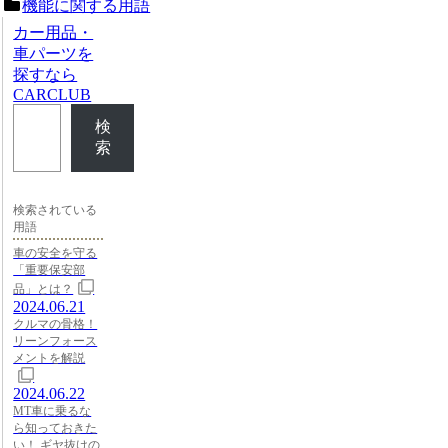
機能に関する用語
カー用品・
車パーツを
探すなら
CARCLUB
検
索
検索されている
用語
車の安全を守る
「重要保安部
品」とは？
2024.06.21
クルマの骨格！
リーンフォース
メントを解説
2024.06.22
MT車に乗るな
ら知っておきた
い！ ギヤ抜けの