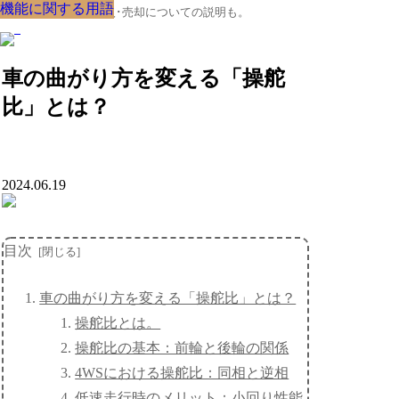
機能に関する用語
機能に関する用語
機能に関する用語
機能に関する用語
機能に関する用語
機能に関する用語
機能に関する用語
機能に関する用語
機能に関する用語
クルマの大辞典、購入･売却についての説明も。
車の曲がり方を変える「操舵
比」とは？
2024.06.19
目次
車の曲がり方を変える「操舵比」とは？
操舵比とは。
操舵比の基本：前輪と後輪の関係
4WSにおける操舵比：同相と逆相
低速走行時のメリット：小回り性能