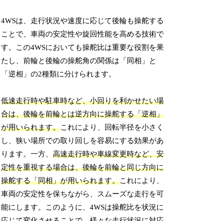
4WSは、走行状況や速度に応じて後輪も操舵する
ことで、車両の安定性や旋回性能を高める技術で
す。この4WSにおいても操舵比は重要な役割を果
たし、前輪と後輪の操舵角の関係は「同相」と
「逆相」の2種類に分けられます。
低速走行時や駐車時など、小回りを利かせたい場
合は、後輪を前輪とは逆方向に操舵する「逆相」
が用いられます。
これにより、回転半径を小さく
し、狭い場所での取り回しを容易にする効果があ
ります。一方、
高速走行時や車線変更時など、安
定性を重視する場合は、後輪を前輪と同じ方向に
操舵する「同相」が用いられます。
これにより、
車両の安定性を保ちながら、スムーズな走行を可
能にします。このように、4WSは操舵比を状況に
応じて変化させることで、様々な走行状況に対応