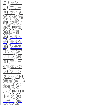
スミッショ
ン
ブレー
キ
タイヤ
安全性
振
動
燃費
部品
構造
自動車部
品
クラッ
チ
乗り心
地
ステア
リング
ピ
ストン
製
造
ディー
ゼルエンジ
ン
クラン
クシャフト
燃焼
AT
変速機
バ
ルブ
MT
トルク
セ
ンサー
騒