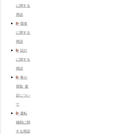
に関する
用語
環境
に関する
用語
設計
に関する
用語
車の
買取･査
定につい
て
運転
補助に関
する用語