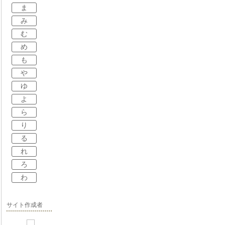
ま
み
む
め
も
や
ゆ
よ
ら
り
る
れ
ろ
わ
サイト作成者