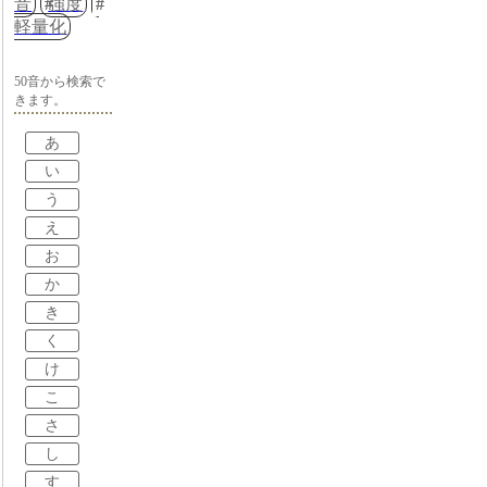
音
強度
軽量化
50音から検索で
きます。
あ
い
う
え
お
か
き
く
け
こ
さ
し
す