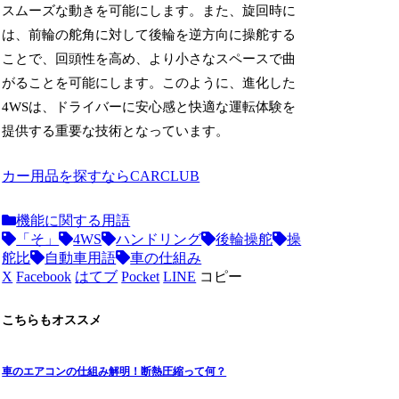
スムーズな動きを可能にします。また、旋回時に
は、前輪の舵角に対して後輪を逆方向に操舵する
ことで、回頭性を高め、より小さなスペースで曲
がることを可能にします。このように、進化した
4WSは、ドライバーに安心感と快適な運転体験を
提供する重要な技術となっています。
カー用品を探すならCARCLUB
機能に関する用語
「そ」
4WS
ハンドリング
後輪操舵
操
舵比
自動車用語
車の仕組み
X
Facebook
はてブ
Pocket
LINE
コピー
こちらもオススメ
車のエアコンの仕組み解明！断熱圧縮って何？