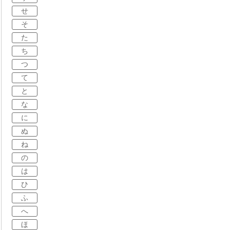
せ
そ
た
ち
つ
て
と
な
に
ぬ
ね
の
は
ひ
ふ
へ
ほ