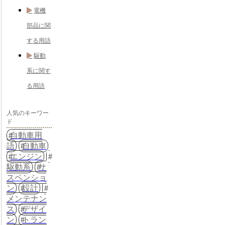
電機
部品に関
する用語
駆動
系に関す
る用語
人気のキーワー
ド
自動車用
語
自動車
エンジン
駆動系
サ
スペンショ
ン
設計
メンテナン
ス
デザイ
ン
トラン