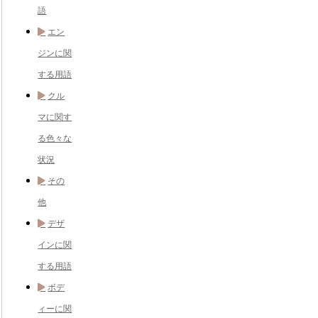
語
エン
ジンに関
する用語
クル
マに関す
る色々な
状況
その
他
デザ
インに関
する用語
ボデ
ィーに関