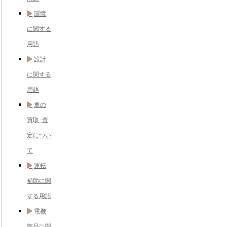
環境
に関する
用語
設計
に関する
用語
車の
買取･査
定につい
て
運転
補助に関
する用語
電機
部品に関