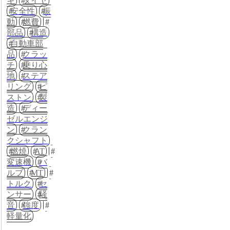
キ
タイヤ
安全性
振
動
燃費
部品
構造
自動車部
品
クラッ
チ
乗り心
地
ステア
リング
ピ
ストン
製
造
ディー
ゼルエンジ
ン
クラン
クシャフト
燃焼
AT
変速機
バ
ルブ
MT
トルク
セ
ンサー
騒
音
強度
軽量化