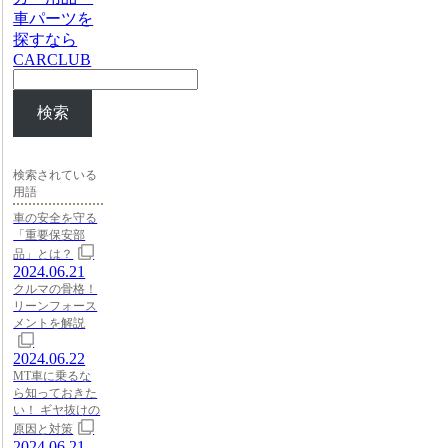
車パーツを
探すなら
CARCLUB
検索
検索されている
用語
車の安全を守る
「重要保安部
品」とは？
2024.06.21
クルマの骨格！
リーンフォース
メントを解説
2024.06.22
MT車に乗るな
ら知っておきた
い！ ギヤ抜けの
原因と対策
2024.06.21