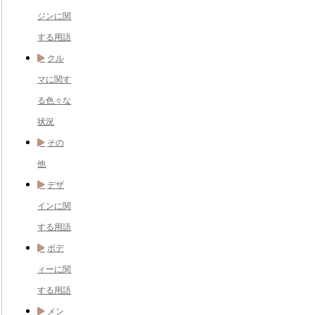
ジンに関
する用語
クル
マに関す
る色々な
状況
その
他
デザ
インに関
する用語
ボデ
ィーに関
する用語
メン