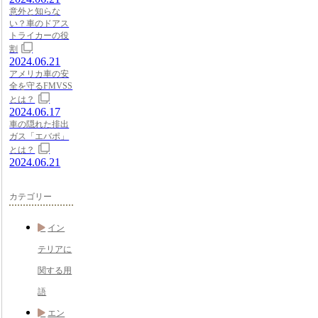
意外と知らな
い？車のドアス
トライカーの役
割
2024.06.21
アメリカ車の安
全を守るFMVSS
とは？
2024.06.17
車の隠れた排出
ガス「エバポ」
とは？
2024.06.21
カテゴリー
イン
テリアに
関する用
語
エン