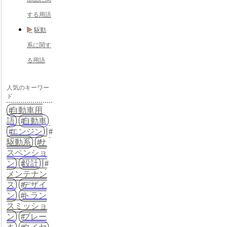
する用語
駆動
系に関す
る用語
人気のキーワー
ド
自動車用
語
自動車
エンジン
駆動系
サ
スペンショ
ン
設計
メンテナン
ス
デザイ
ン
トラン
スミッショ
ン
ブレー