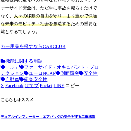
運転技術の進化への寄与などが考えられます。フ
ァーサイド安全は、ただ単に事故を減らすだけで
なく、
人々の移動の自由を守り、より豊かで快適
な未来のモビリティ社会を創造する
ための重要な
鍵となるでしょう。
カー用品を探すならCARCLUB
機能に関する用語
「ふ」
ファーサイド・オキュパント・プロ
テクション
ユーロNCAP
側面衝突
安全性
自動車
衝突安全性
X
Facebook
はてブ
Pocket
LINE
コピー
こちらもオススメ
デュアルインフレーター：エアバッグの安全を守る二重構造