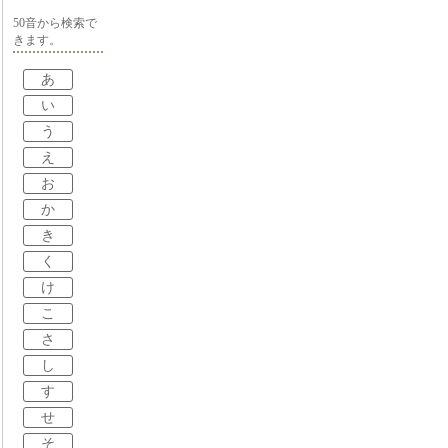
50音から検索で
きます。
あ
い
う
え
お
か
き
く
け
こ
さ
し
す
せ
そ