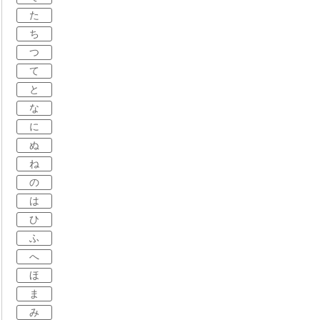
た
ち
つ
て
と
な
に
ぬ
ね
の
は
ひ
ふ
へ
ほ
ま
み