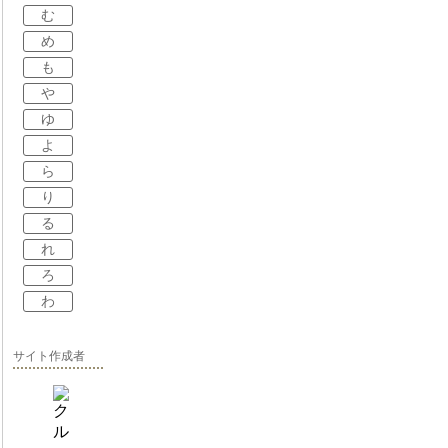
む
め
も
や
ゆ
よ
ら
り
る
れ
ろ
わ
サイト作成者