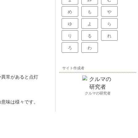
め
も
や
ゆ
よ
ら
り
る
れ
ろ
わ
サイト作成者
か異常があると点灯
クルマの研究者
の意味は様々です。