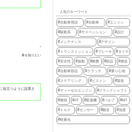
人気のキーワード
自動車用語
自動車
エンジン
駆動系
サスペンション
設計
メンテナンス
デザイン
トランスミッション
ブレーキ
タイヤ
車を知りたい
安全性
振動
燃費
部品
構造
自動車部品
クラッチ
乗り心地
ステアリング
ピストン
製造
に役立つように設置さ
ディーゼルエンジン
クランクシャフト
燃焼
AT
変速機
バルブ
MT
トルク
センサー
騒音
強度
軽量化