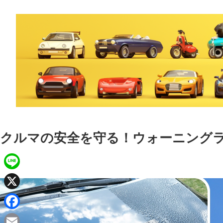
クルマの安全を守る！ウォーニング
L
i
X
n
F