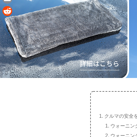
e
a
E
c
m
R
e
a
e
b
i
d
o
l
d
o
i
k
t
クルマの安全
ウォーニン
ウォーニン