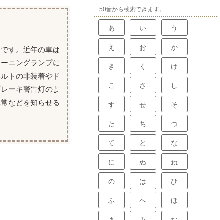
50音から検索できます。
あ
い
う
え
お
か
とです。近年の車は
ォーニングランプに
き
く
け
ベルトの非装着やド
こ
さ
し
ブレーキ警告灯のよ
異常などを知らせる
す
せ
そ
た
ち
つ
て
と
な
に
ぬ
ね
の
は
ひ
ふ
へ
ほ
ま
み
む