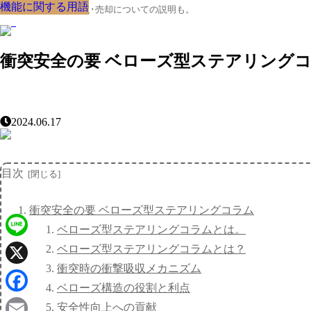
機能に関する用語
機能に関する用語
機能に関する用語
機能に関する用語
機能に関する用語
機能に関する用語
機能に関する用語
機能に関する用語
機能に関する用語
クルマの大辞典、購入･売却についての説明も。
衝突安全の要 ベローズ型ステアリング
2024.06.17
目次
衝突安全の要 ベローズ型ステアリングコラム
ベローズ型ステアリングコラムとは。
Line
ベローズ型ステアリングコラムとは？
衝突時の衝撃吸収メカニズム
X
ベローズ構造の役割と利点
Facebook
安全性向上への貢献