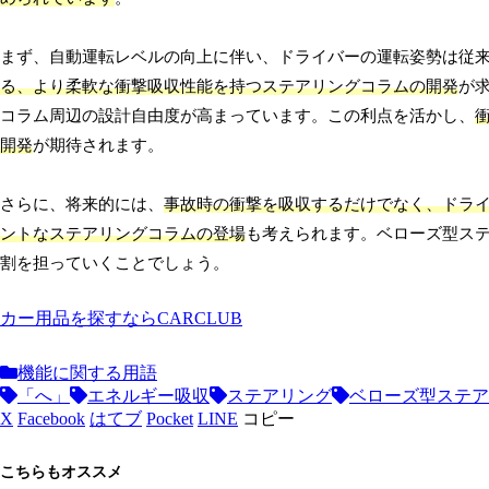
まず、自動運転レベルの向上に伴い、ドライバーの運転姿勢は従
る、より柔軟な衝撃吸収性能を持つステアリングコラムの開発
が
コラム周辺の設計自由度が高まっています。この利点を活かし、
開発
が期待されます。
さらに、将来的には、
事故時の衝撃を吸収するだけでなく、ドラ
ントなステアリングコラムの登場
も考えられます。ベローズ型ス
割を担っていくことでしょう。
カー用品を探すならCARCLUB
機能に関する用語
「へ」
エネルギー吸収
ステアリング
ベローズ型ステア
X
Facebook
はてブ
Pocket
LINE
コピー
こちらもオススメ