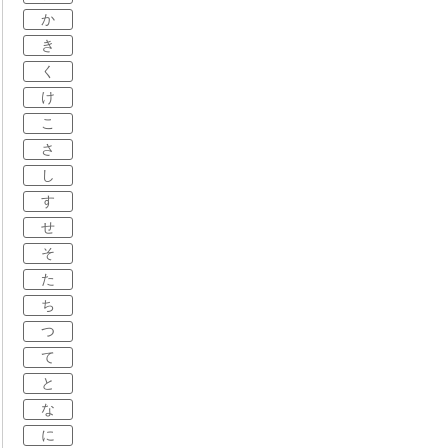
か
き
く
け
こ
さ
し
す
せ
そ
た
ち
つ
て
と
な
に