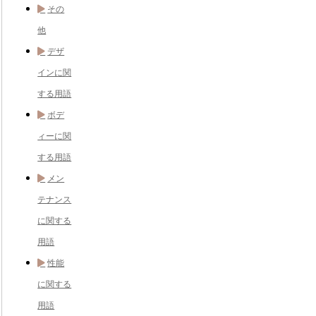
その
他
デザ
インに関
する用語
ボデ
ィーに関
する用語
メン
テナンス
に関する
用語
性能
に関する
用語