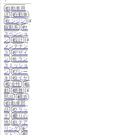
ド
自動車用
語
自動車
エンジン
駆動系
サ
スペンショ
ン
設計
メンテナン
ス
デザイ
ン
トラン
スミッショ
ン
ブレー
キ
タイヤ
安全性
振
動
燃費
部品
構造
自動車部
品
クラッ
チ
乗り心
地
ステア
リング
ピ
ストン
製