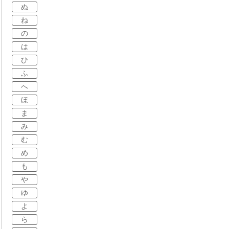
ぬ
ね
の
は
ひ
ふ
へ
ほ
ま
み
む
め
も
や
ゆ
よ
ら