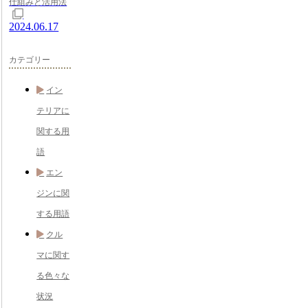
仕組みと活用法
2024.06.17
カテゴリー
イン
テリアに
関する用
語
エン
ジンに関
する用語
クル
マに関す
る色々な
状況