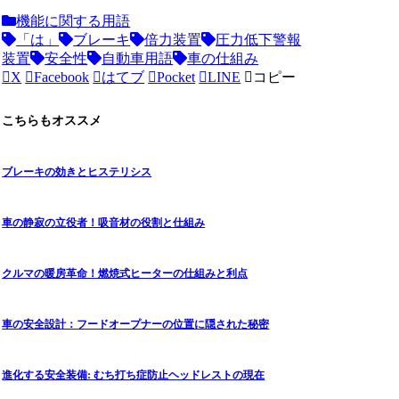
機能に関する用語
「は」
ブレーキ
倍力装置
圧力低下警報
装置
安全性
自動車用語
車の仕組み
X
Facebook
はてブ
Pocket
LINE
コピー
こちらもオススメ
ブレーキの効きとヒステリシス
車の静寂の立役者！吸音材の役割と仕組み
クルマの暖房革命！燃焼式ヒーターの仕組みと利点
車の安全設計：フードオープナーの位置に隠された秘密
進化する安全装備: むち打ち症防止ヘッドレストの現在