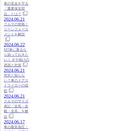
車の安全を守る
「重要保安部
品」とは？
2024.06.21
クルマの骨格！
リーンフォース
メントを解説
2024.06.22
MT車に乗るな
ら知っておきた
い！ ギヤ抜けの
原因と対策
2024.06.21
意外と知らな
い？車のドアス
トライカーの役
割
2024.06.21
クルマのサイズ
表記「全長・全
幅・全高」を解
説
2024.06.17
車の吸気負圧：