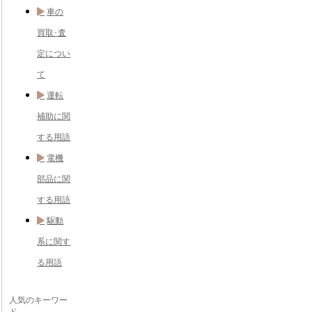
車の
買取･査
定につい
て
運転
補助に関
する用語
電機
部品に関
する用語
駆動
系に関す
る用語
人気のキーワー