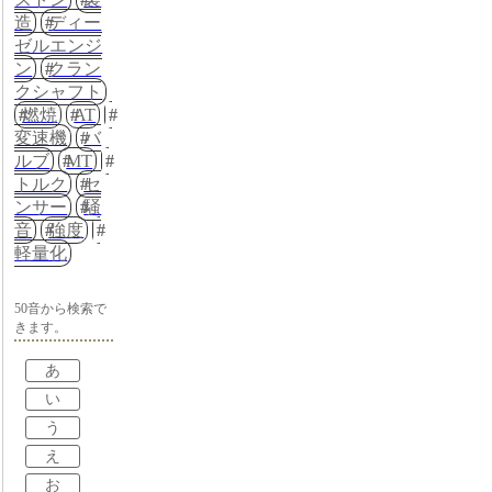
造
ディー
ゼルエンジ
ン
クラン
クシャフト
燃焼
AT
変速機
バ
ルブ
MT
トルク
セ
ンサー
騒
音
強度
軽量化
50音から検索で
きます。
あ
い
う
え
お