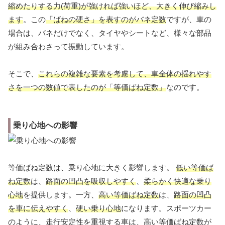
縮めたりする力(荷重)が強ければ強いほど、大きく伸び縮みし
ます
。この
「ばねの硬さ」を表すのがバネ定数
ですが、車の
場合は、バネだけでなく、タイヤやシートなど、様々な部品
が組み合わさって振動しています。
そこで、
これらの複雑な要素を考慮して、車全体の揺れやす
さを一つの数値で表したのが「等価ばね定数」
なのです。
乗り心地への影響
等価ばね定数は、乗り心地に大きく影響します。
低い等価ば
ね定数
は、
路面の凹凸を吸収しやすく
、
柔らかく快適な乗り
心地
を提供します。一方、
高い等価ばね定数
は、
路面の凹凸
を車に伝えやすく
、
硬い乗り心地
になります。スポーツカー
のように、走行安定性を重視する車は、高い等価ばね定数が