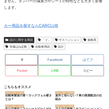
ません。ダンパーの減衰力やシートの特性なども大きく影響
します。
カー用品を探すならCARCLUB
設計に関する用語
「ド」
サスペンション
振動系
等価ばね定数
自動車用語
設計
X
Facebook
はてブ
Pocket
LINE
コピー
こちらもオススメ
設計に関する用語
設計に関する用語
自動車製造の要！ロックウェル硬さ
意外と知らない？車の推測航法の仕
とは？
組み
設計に関する用語
設計に関する用語
走りの進化！ストレートビームがも
クルマの骨格！サスペンションメン