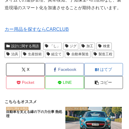
造現場のスマート化を加速させることが期待されています。
カー用品を探すならCARCLUB
設計に関する用語
「し」
ジグ
加工
検査
治具
生産技術
組立て
自動車製造
製造工程
X
Facebook
はてブ
Pocket
LINE
コピー
こちらもオススメ
設計に関する用語
設計に関する用語
自動車を支える縁の下の力仕事 熱処
理