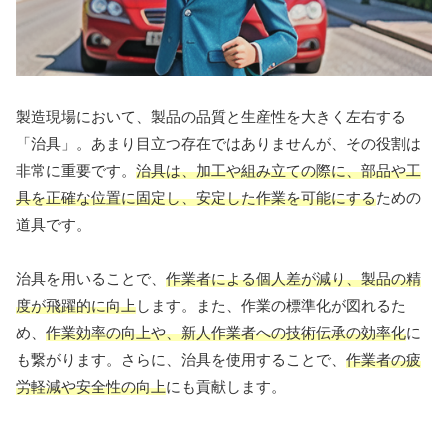
製造現場において、製品の品質と生産性を大きく左右する
「治具」。あまり目立つ存在ではありませんが、その役割は
非常に重要です。
治具は、加工や組み立ての際に、部品や工
具を正確な位置に固定し、安定した作業を可能にする
ための
道具です。
治具を用いることで、
作業者による個人差が減り、製品の精
度が飛躍的に向上
します。また、作業の標準化が図れるた
め、
作業効率の向上や、新人作業者への技術伝承の効率化
に
も繋がります。さらに、治具を使用することで、
作業者の疲
労軽減や安全性の向上
にも貢献します。