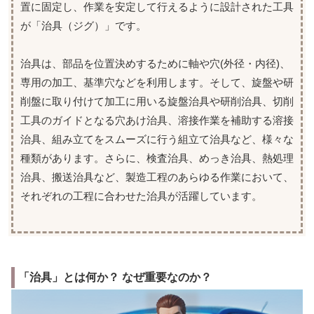
置に固定し、作業を安定して行えるように設計された工具
が「治具（ジグ）」です。
治具は、部品を位置決めするために軸や穴(外径・内径)、
専用の加工、基準穴などを利用します。そして、旋盤や研
削盤に取り付けて加工に用いる旋盤治具や研削治具、切削
工具のガイドとなる穴あけ治具、溶接作業を補助する溶接
治具、組み立てをスムーズに行う組立て治具など、様々な
種類があります。さらに、検査治具、めっき治具、熱処理
治具、搬送治具など、製造工程のあらゆる作業において、
それぞれの工程に合わせた治具が活躍しています。
「治具」とは何か？ なぜ重要なのか？