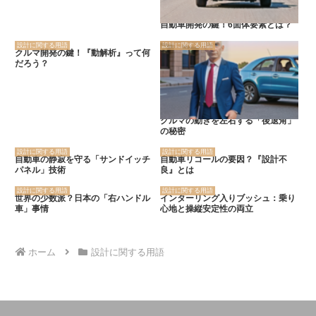
自動車開発の鍵！6面体要素とは？
設計に関する用語
設計に関する用語
クルマ開発の鍵！『動解析』って何
だろう？
クルマの動きを左右する「後退角」
の秘密
設計に関する用語
設計に関する用語
自動車の静寂を守る「サンドイッチ
自動車リコールの要因？『設計不
パネル」技術
良』とは
設計に関する用語
設計に関する用語
世界の少数派？日本の「右ハンドル
インターリング入りブッシュ：乗り
車」事情
心地と操縦安定性の両立
ホーム
設計に関する用語