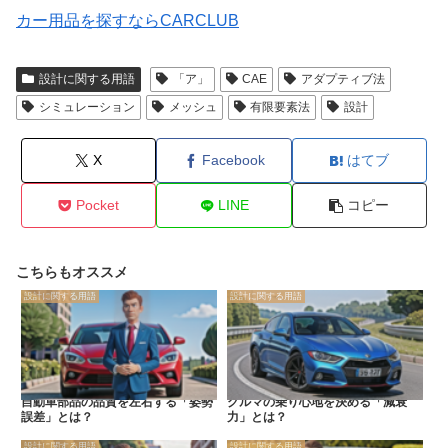
カー用品を探すならCARCLUB
設計に関する用語
「ア」
CAE
アダプティブ法
シミュレーション
メッシュ
有限要素法
設計
X
Facebook
はてブ
Pocket
LINE
コピー
こちらもオススメ
設計に関する用語
設計に関する用語
自動車部品の品質を左右する「姿勢
クルマの乗り心地を決める「減衰
誤差」とは？
力」とは？
設計に関する用語
設計に関する用語