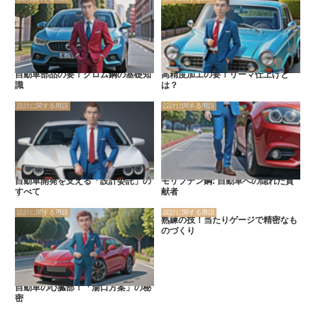
自動車部品の要！クロム鋼の基礎知
高精度加工の要！リーマ仕上げと
識
は？
設計に関する用語
設計に関する用語
自動車開発を支える「設計委託」の
モリブデン鋼: 自動車への隠れた貢
すべて
献者
設計に関する用語
設計に関する用語
熟練の技！当たりゲージで精密なも
のづくり
自動車の心臓部！「湯口方案」の秘
密