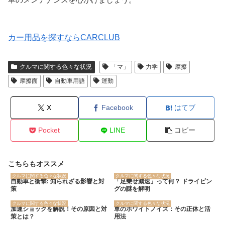
カー用品を探すならCARCLUB
クルマに関する色々な状況
「マ」
力学
摩擦
摩擦面
自動車用語
運動
X
Facebook
はてブ
Pocket
LINE
コピー
こちらもオススメ
クルマに関する色々な状況
クルマに関する色々な状況
自動車と衝撃: 知られざる影響と対
「足乗せ減速」って何？ ドライビン
策
グの謎を解明
クルマに関する色々な状況
クルマに関する色々な状況
加速ショックを解説！その原因と対
車のホワイトノイズ：その正体と活
策とは？
用法