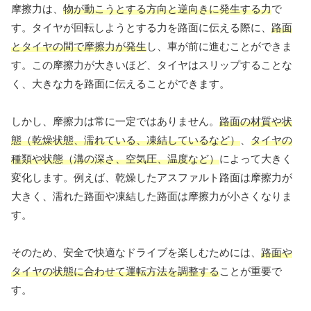
摩擦力は、
物が動こうとする方向と逆向きに発生する力
で
す。タイヤが回転しようとする力を路面に伝える際に、
路面
とタイヤの間で摩擦力が発生
し、車が前に進むことができま
す。この摩擦力が大きいほど、タイヤはスリップすることな
く、大きな力を路面に伝えることができます。
しかし、摩擦力は常に一定ではありません。
路面の材質や状
態（乾燥状態、濡れている、凍結しているなど）
、
タイヤの
種類や状態（溝の深さ、空気圧、温度など）
によって大きく
変化します。例えば、乾燥したアスファルト路面は摩擦力が
大きく、濡れた路面や凍結した路面は摩擦力が小さくなりま
す。
そのため、安全で快適なドライブを楽しむためには、
路面や
タイヤの状態に合わせて運転方法を調整する
ことが重要で
す。