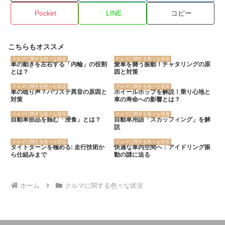
Pocket
LINE
コピー
こちらもオススメ
クルマに関する色々な状況
クルマに関する色々な状況
車の動きを左右する「内輪」の役割
愛車を襲う振動！チャタリングの原
とは？
因と対策
クルマに関する色々な状況
クルマに関する色々な状況
車の唸り声？パワステ異音の原因と
ホイールホップを解説！乗り心地と
対策
車の寿命への影響とは？
クルマに関する色々な状況
クルマに関する色々な状況
自動車部品を蝕む「浸食」とは？
自動車用語「スカッフィング」を解
説
クルマに関する色々な状況
クルマに関する色々な状況
タイトターンを極める: 走行技術か
快適な車内空間へ：アイドリング振
ら仕組みまで
動の謎に迫る
ホーム
クルマに関する色々な状況