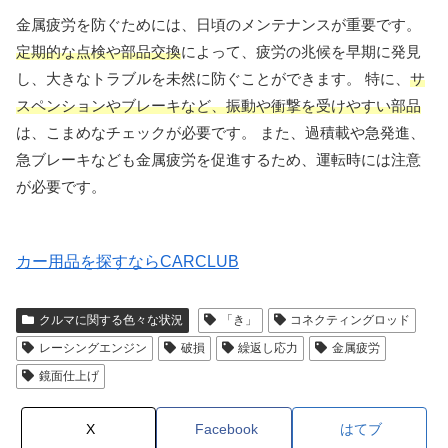
金属疲労を防ぐためには、日頃のメンテナンスが重要です。
定期的な点検や部品交換
によって、疲労の兆候を早期に発見
し、大きなトラブルを未然に防ぐことができます。 特に、
サ
スペンションやブレーキなど、振動や衝撃を受けやすい部品
は、こまめなチェックが必要です。 また、過積載や急発進、
急ブレーキなども金属疲労を促進するため、運転時には注意
が必要です。
カー用品を探すならCARCLUB
クルマに関する色々な状況
「き」
コネクティングロッド
レーシングエンジン
破損
繰返し応力
金属疲労
鏡面仕上げ
X
Facebook
はてブ