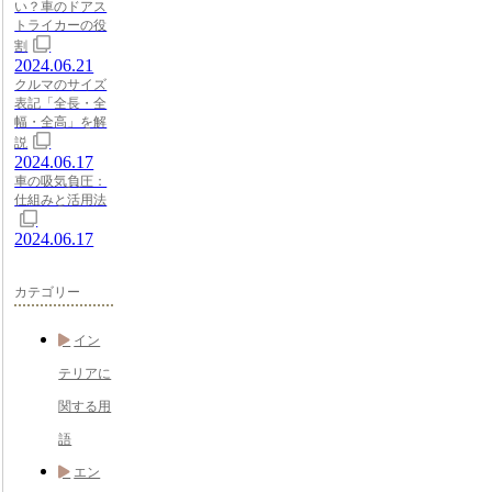
い？車のドアス
トライカーの役
割
2024.06.21
クルマのサイズ
表記「全長・全
幅・全高」を解
説
2024.06.17
車の吸気負圧：
仕組みと活用法
2024.06.17
カテゴリー
イン
テリアに
関する用
語
エン