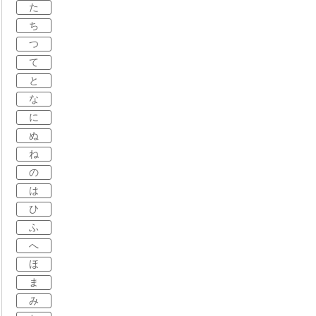
た
ち
つ
て
と
な
に
ぬ
ね
の
は
ひ
ふ
へ
ほ
ま
み