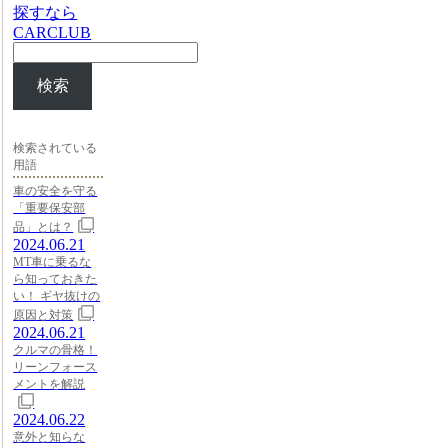
探すなら
CARCLUB
検索
検索されている
用語
車の安全を守る
「重要保安部
品」とは？
2024.06.21
MT車に乗るな
ら知っておきた
い！ ギヤ抜けの
原因と対策
2024.06.21
クルマの骨格！
リーンフォース
メントを解説
2024.06.22
意外と知らな