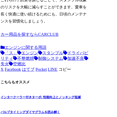
これらの予防策を講じることで、スタンブル現象
のリスクを大幅に減らすことができます。愛車を
長く快適に使い続けるためにも、日頃のメンテナ
ンスを習慣化しましょう。
カー用品を探すならCARCLUB
エンジンに関する用語
「ス」
エンジン
スタンブル
ドライバビ
リティ
不整燃焼
制御システム
加速不良
失火
空燃比
X
Facebook
はてブ
Pocket
LINE
コピー
こちらもオススメ
インタークーラー付きターボ: 性能向上とノッキング低減
バルブタイミングダイヤグラムを読み解く