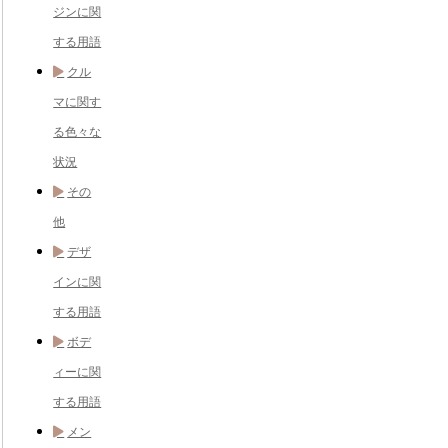
ジンに関
する用語
クル
マに関す
る色々な
状況
その
他
デザ
インに関
する用語
ボデ
ィーに関
する用語
メン