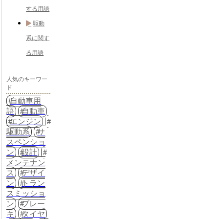
する用語
駆動
系に関す
る用語
人気のキーワー
ド
自動車用
語
自動車
エンジン
駆動系
サ
スペンショ
ン
設計
メンテナン
ス
デザイ
ン
トラン
スミッショ
ン
ブレー
キ
タイヤ