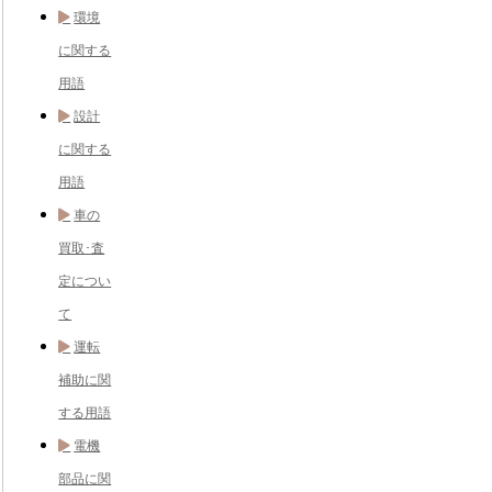
環境
に関する
用語
設計
に関する
用語
車の
買取･査
定につい
て
運転
補助に関
する用語
電機
部品に関