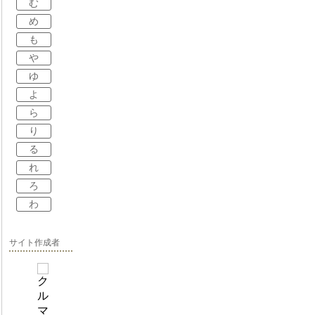
む
め
も
や
ゆ
よ
ら
り
る
れ
ろ
わ
サイト作成者