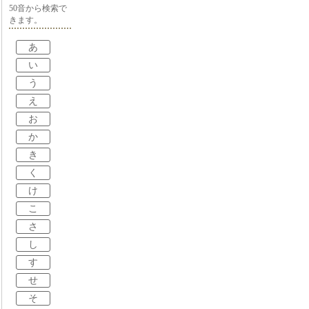
50音から検索で
きます。
あ
い
う
え
お
か
き
く
け
こ
さ
し
す
せ
そ