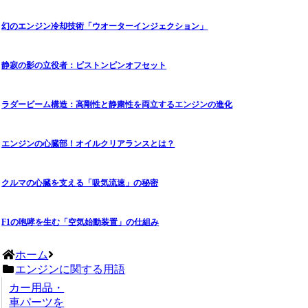
幻のエンジン冷却技術「ウオーターインジェクション」
静寂の影の立役者：ピストンピンオフセット
ラダービーム構造：高剛性と静粛性を両立するエンジンの進化
エンジンの心臓部！オイルクリアランスとは？
クルマの心臓を支える「吸気流速」の秘密
F1の咆哮を生む「空気始動装置」の仕組み
ホーム
エンジンに関する用語
カー用品・
車パーツを