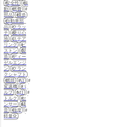
安全性
振
動
燃費
部品
構造
自動車部
品
クラッ
チ
乗り心
地
ステア
リング
ピ
ストン
製
造
ディー
ゼルエンジ
ン
クラン
クシャフト
燃焼
AT
変速機
バ
ルブ
MT
トルク
セ
ンサー
騒
音
強度
軽量化