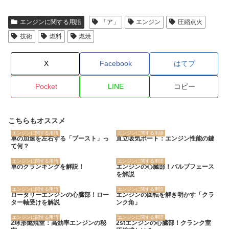
エンジンに関する用語
「ア」
エンジン
圧縮点火
技術
燃料
燃焼
X
Facebook
はてブ
Pocket
LINE
コピー
こちらもオススメ
エンジンに関する用語
エンジンに関する用語
車の加速を左右する「ブースト」っ
直立吸気ポート：エンジン性能の鍵
て何？
エンジンに関する用語
エンジンに関する用語
車のクランキングを解説！
エンジンの心臓部！バルブフェース
を解説
エンジンに関する用語
エンジンに関する用語
ロータリーエンジンの心臓部！ロー
エンジンの回転を解き明かす「クラ
ター軸受けを解説
ンク角」
エンジンに関する用語
エンジンに関する用語
2球形燃焼室：高効率エンジンの秘
2stエンジンの心臓部！クランク室