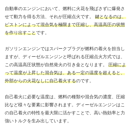
自動車のエンジンにおいて、燃料に火花を飛ばさずに爆発さ
せて動力を得る方法、それが圧縮点火です。
鍵となるのは、
ピストンによって混合気を極限まで圧縮し、高温高圧の状態
を作り出すこと
です。
ガソリンエンジンではスパークプラグが燃料の着火を担当し
ますが、ディーゼルエンジンと呼ばれる圧縮点火方式では、
この高温高圧状態が自然発火の引き金となります。
圧縮によ
って温度が上昇した混合気は、ある一定の温度を超えると、
外部からの火花なしに自己着火する
のです。
自己着火に必要な温度は、燃料の種類や混合気の濃度、圧縮
比など様々な要素に影響されます。ディーゼルエンジンはこ
の自己着火の特性を最大限に活かすことで、高い熱効率と力
強いトルクを生み出しています。