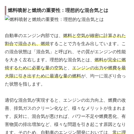
燃料噴射と燃焼の重要性：理想的な混合気とは
自動車のエンジン内部では、
燃料と空気が緻密に計算された
割合で混合され、燃焼
することで力を生み出しています。こ
の混合状態は「混合気」と呼ばれ、その質がエンジンの性能
を大きく左右します。理想的な混合気とは、
燃料が完全に燃
焼するために必要な量の空気
と、
エンジンの出力や燃費を最
大限に引き出すために最適な量の燃料
が、均一に混ざり合っ
た状態を指します。
適切な混合気が実現すると、エンジンの出力向上、燃費の改
善、排気ガスのクリーン化など、様々なメリットが生まれま
す。反対に、混合気が悪ければ、パワー不足や燃費悪化、有
害物質の排出増加など、様々な問題を引き起こす原因となり
ます。そのため、自動車のエンジン開発においては、
常に理