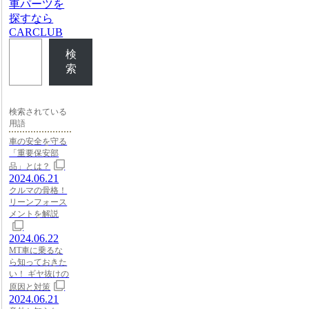
車パーツを
探すなら
CARCLUB
検
索
検索されている
用語
車の安全を守る
「重要保安部
品」とは？
2024.06.21
クルマの骨格！
リーンフォース
メントを解説
2024.06.22
MT車に乗るな
ら知っておきた
い！ ギヤ抜けの
原因と対策
2024.06.21