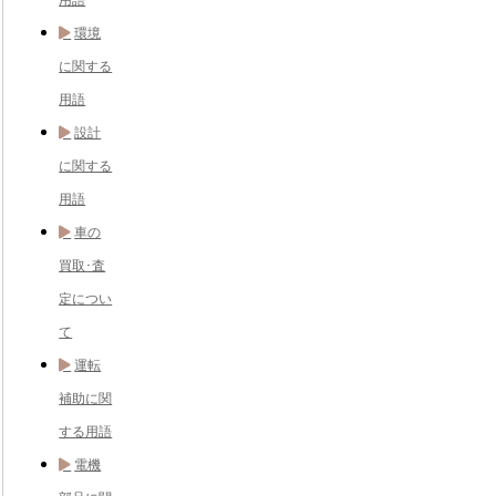
用語
環境
に関する
用語
設計
に関する
用語
車の
買取･査
定につい
て
運転
補助に関
する用語
電機