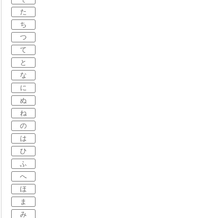
た
ち
つ
て
と
な
に
ぬ
ね
の
は
ひ
ふ
へ
ほ
ま
み