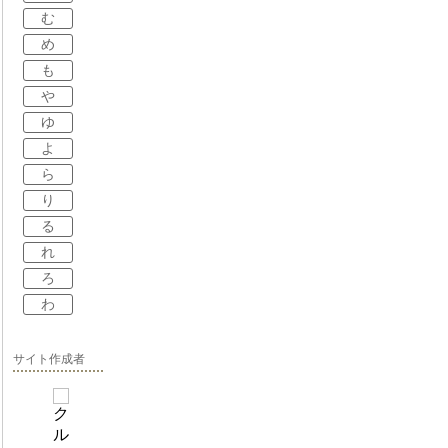
む
め
も
や
ゆ
よ
ら
り
る
れ
ろ
わ
サイト作成者