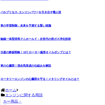
バルブリセス: エンジンパワーを引き出す職人技
車の学習制御：未来を予測する賢い頭脳
触媒一体型排気マニホールド：次世代の排ガス浄化技術
日産の静寂戦略！AFCローター歯形オイルポンプとは？
車の心臓部！混合気形成の仕組みを解説
ロータリーエンジンの心臓部を守る！メタリングオイルとは？
ホーム
エンジンに関する用語
カー用品・