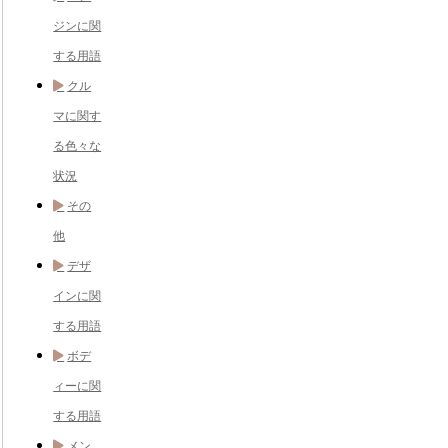
ジンに関
する用語
クル
マに関す
る色々な
状況
その
他
デザ
インに関
する用語
ボデ
ィーに関
する用語
メン