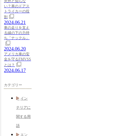
意外と知らな
い？車のドアス
トライカーの役
割
2024.06.21
車の走りを支え
る縁の下の力持
ち「ナックル」
2024.06.20
アメリカ車の安
全を守るFMVSS
とは？
2024.06.17
カテゴリー
イン
テリアに
関する用
語
エン