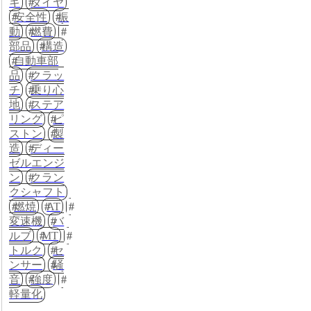
キ
タイヤ
安全性
振
動
燃費
部品
構造
自動車部
品
クラッ
チ
乗り心
地
ステア
リング
ピ
ストン
製
造
ディー
ゼルエンジ
ン
クラン
クシャフト
燃焼
AT
変速機
バ
ルブ
MT
トルク
セ
ンサー
騒
音
強度
軽量化