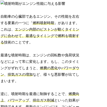
自動車の心臓部であるエンジン。その性能を左右
する要素の一つに「
燃料噴射時期
」があります。
これは、
エンジン内部のピストンが動くタイミン
グに合わせて、最適なタイミングで燃料を噴射す
る
技術のことです。
最適な噴射時期は、エンジンの回転数や負荷状況
などによって常に変化します。もし、このタイミ
ングがずれてしまうと、
燃費の悪化
や
パワーダウ
ン
、
排気ガスの増加
など、様々な悪影響が出てし
まいます。
逆に、噴射時期を最適に制御することで、
燃費向
上
、
パワーアップ
、
排出ガス削減
といった効果が
期待できます。最新のエンジンには、コンピュー