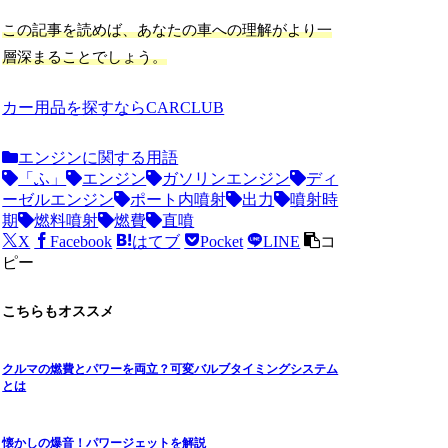
この記事を読めば、あなたの車への理解がより一
層深まることでしょう。
カー用品を探すならCARCLUB
エンジンに関する用語
「ふ」
エンジン
ガソリンエンジン
ディ
ーゼルエンジン
ポート内噴射
出力
噴射時
期
燃料噴射
燃費
直噴
X
Facebook
はてブ
Pocket
LINE
コ
ピー
こちらもオススメ
クルマの燃費とパワーを両立？可変バルブタイミングシステム
とは
懐かしの爆音！パワージェットを解説