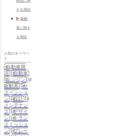
部品に関
する用語
駆動
系に関す
る用語
人気のキーワー
ド
自動車用
語
自動車
エンジン
駆動系
サ
スペンショ
ン
設計
メンテナン
ス
デザイ
ン
トラン
スミッショ
ン
ブレー