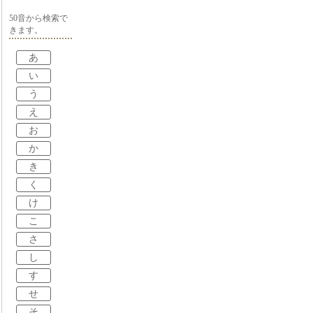
50音から検索で
きます。
あ
い
う
え
お
か
き
く
け
こ
さ
し
す
せ
そ