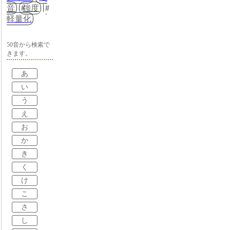
音
強度
軽量化
50音から検索で
きます。
あ
い
う
え
お
か
き
く
け
こ
さ
し