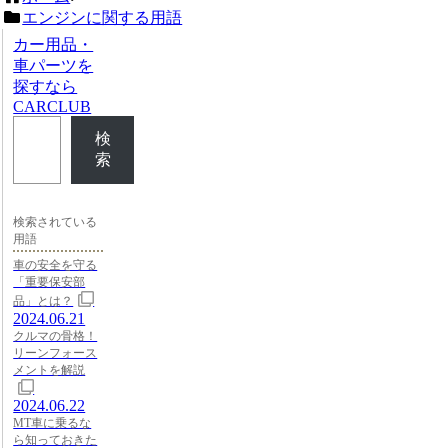
エンジンに関する用語
カー用品・
車パーツを
探すなら
CARCLUB
検
索
検索されている
用語
車の安全を守る
「重要保安部
品」とは？
2024.06.21
クルマの骨格！
リーンフォース
メントを解説
2024.06.22
MT車に乗るな
ら知っておきた