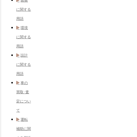
燃費
に関する
用語
環境
に関する
用語
設計
に関する
用語
車の
買取･査
定につい
て
運転
補助に関