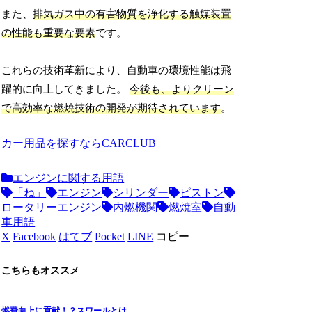
また、
排気ガス中の有害物質を浄化する触媒装置
の性能も重要な要素
です。
これらの技術革新により、自動車の環境性能は飛
躍的に向上してきました。
今後も、よりクリーン
で高効率な燃焼技術の開発が期待されています
。
カー用品を探すならCARCLUB
エンジンに関する用語
「ね」
エンジン
シリンダー
ピストン
ロータリーエンジン
内燃機関
燃焼室
自動
車用語
X
Facebook
はてブ
Pocket
LINE
コピー
こちらもオススメ
燃費向上に貢献！？スワールとは