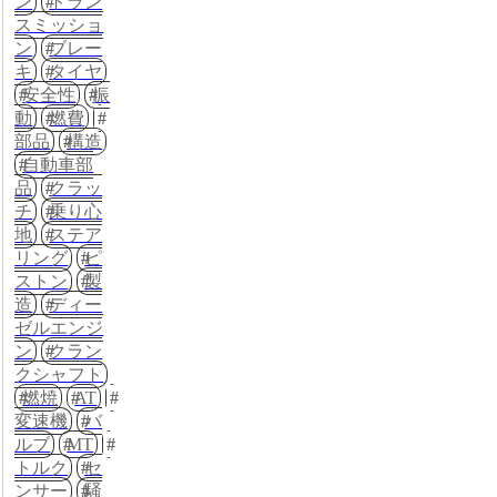
ン
トラン
スミッショ
ン
ブレー
キ
タイヤ
安全性
振
動
燃費
部品
構造
自動車部
品
クラッ
チ
乗り心
地
ステア
リング
ピ
ストン
製
造
ディー
ゼルエンジ
ン
クラン
クシャフト
燃焼
AT
変速機
バ
ルブ
MT
トルク
セ
ンサー
騒