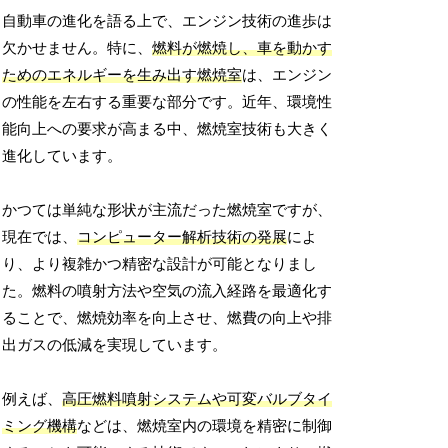
自動車の進化を語る上で、エンジン技術の進歩は
欠かせません。特に、
燃料が燃焼し、車を動かす
ためのエネルギーを生み出す燃焼室
は、エンジン
の性能を左右する重要な部分です。近年、環境性
能向上への要求が高まる中、燃焼室技術も大きく
進化しています。
かつては単純な形状が主流だった燃焼室ですが、
現在では、
コンピューター解析技術の発展
によ
り、より複雑かつ精密な設計が可能となりまし
た。燃料の噴射方法や空気の流入経路を最適化す
ることで、燃焼効率を向上させ、燃費の向上や排
出ガスの低減を実現しています。
例えば、
高圧燃料噴射システムや可変バルブタイ
ミング機構
などは、燃焼室内の環境を精密に制御