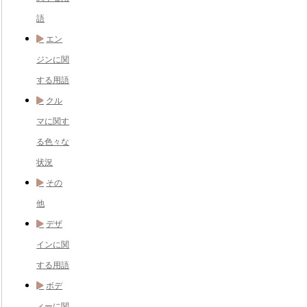
語
エン
ジンに関
する用語
クル
マに関す
る色々な
状況
その
他
デザ
インに関
する用語
ボデ
ィーに関