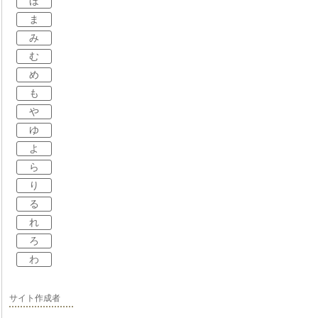
ほ
ま
み
む
め
も
や
ゆ
よ
ら
り
る
れ
ろ
わ
サイト作成者