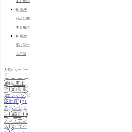
する用語
電機
部品に関
する用語
駆動
系に関す
る用語
人気のキーワー
ド
自動車用
語
自動車
エンジン
駆動系
サ
スペンショ
ン
設計
メンテナン
ス
デザイ