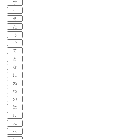
す
せ
そ
た
ち
つ
て
と
な
に
ぬ
ね
の
は
ひ
ふ
へ