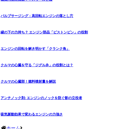
バルブサージング：高回転エンジンの落とし穴
縁の下の力持ち？ エンジン部品「ピストンピン」の役割
エンジンの回転を解き明かす「クランク角」
クルマの心臓を守る「ジグル弁」の役割とは？
クルマの心臓部！燃料噴射量を解説
アンチノック剤: エンジンのノックを防ぐ影の立役者
吸気脈動効果で変わるエンジンの力強さ
ホーム