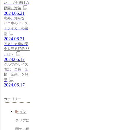
い！ ギヤ抜けの
原因と対策
2024.06.21
意外と知らな
い？車のドアス
トライカーの役
割
2024.06.21
アメリカ車の安
全を守るFMVSS
とは？
2024.06.17
クルマのサイズ
表記「全長・全
幅・全高」を解
説
2024.06.17
カテゴリー
イン
テリアに
関する用