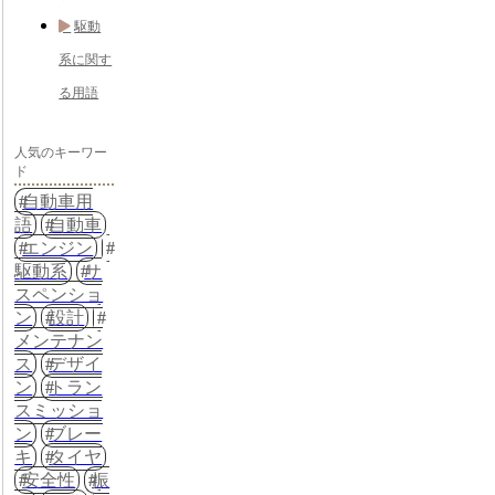
駆動
系に関す
る用語
人気のキーワー
ド
自動車用
語
自動車
エンジン
駆動系
サ
スペンショ
ン
設計
メンテナン
ス
デザイ
ン
トラン
スミッショ
ン
ブレー
キ
タイヤ
安全性
振