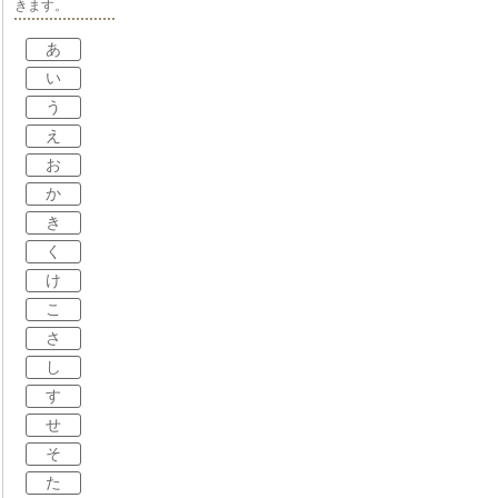
きます。
あ
い
う
え
お
か
き
く
け
こ
さ
し
す
せ
そ
た