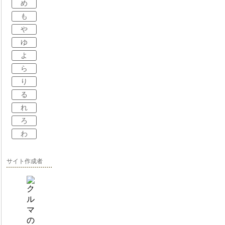
め
も
や
ゆ
よ
ら
り
る
れ
ろ
わ
サイト作成者