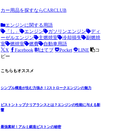
カー用品を探すならCARCLUB
エンジンに関する用語
「し」
エンジン
ガソリンエンジン
ディ
ーゼルエンジン
主燃焼室
冷却損失
副燃焼
室
燃焼室
燃費
自動車用語
X
Facebook
はてブ
Pocket
LINE
コ
ピー
こちらもオススメ
シンプル構造が生む力強さ！2ストロークエンジンの魅力
ピストントップクリアランスとは？エンジンの性能に与える影
響
最強素材！アルミ鍛造ピストンの秘密