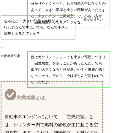
分かりやすく言うと、お弁当箱の中に仕切りが
あって、大きい部屋と小さい部屋があったとす
る。大きい方が「主燃焼室」で、小さい方が
車を知りたい
なるほど！ 大きい部屋で燃焼がメインで
「副燃焼室」ってイメージかな。
行われるんですね。でも、なんで小さい
部屋もあるんですか？
自動車研究家
昔はガソリンエンジンでも小さい部屋、つまり
「副燃焼室」を使うことがあったんだ。でも、
部屋が大きくなると熱が逃げやすく燃費が悪く
なっちゃう。だから、今はほとんど使われてい
ないんだよ。
主燃焼室とは。
自動車のエンジンにおいて、「主燃焼室」と
は、シリンダー内で燃料の燃焼が主に起こる空
間を指します。これは「副燃焼室」と対比され