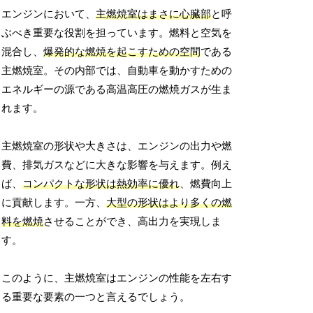
エンジンにおいて、
主燃焼室はまさに心臓部
と呼
ぶべき重要な役割を担っています。燃料と空気を
混合し、
爆発的な燃焼を起こすための空間
である
主燃焼室。その内部では、自動車を動かすための
エネルギーの源である高温高圧の燃焼ガスが生ま
れます。
主燃焼室の形状や大きさは、エンジンの出力や燃
費、排気ガスなどに大きな影響を与えます。例え
ば、
コンパクトな形状は熱効率に優れ
、燃費向上
に貢献します。一方、
大型の形状はより多くの燃
料を燃焼
させることができ、高出力を実現しま
す。
このように、主燃焼室はエンジンの性能を左右す
る重要な要素の一つと言えるでしょう。