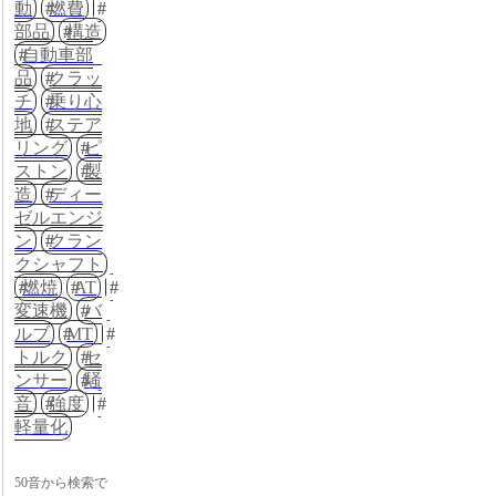
動
燃費
部品
構造
自動車部
品
クラッ
チ
乗り心
地
ステア
リング
ピ
ストン
製
造
ディー
ゼルエンジ
ン
クラン
クシャフト
燃焼
AT
変速機
バ
ルブ
MT
トルク
セ
ンサー
騒
音
強度
軽量化
50音から検索で