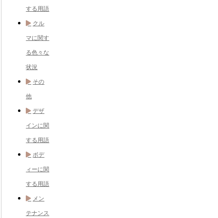
する用語
クル
マに関す
る色々な
状況
その
他
デザ
インに関
する用語
ボデ
ィーに関
する用語
メン
テナンス