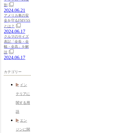
割
2024.06.21
アメリカ車の安
全を守るFMVSS
とは？
2024.06.17
クルマのサイズ
表記「全長・全
幅・全高」を解
説
2024.06.17
カテゴリー
イン
テリアに
関する用
語
エン
ジンに関