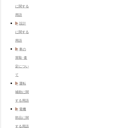
に関する
用語
設計
に関する
用語
車の
買取･査
定につい
て
運転
補助に関
する用語
電機
部品に関
する用語