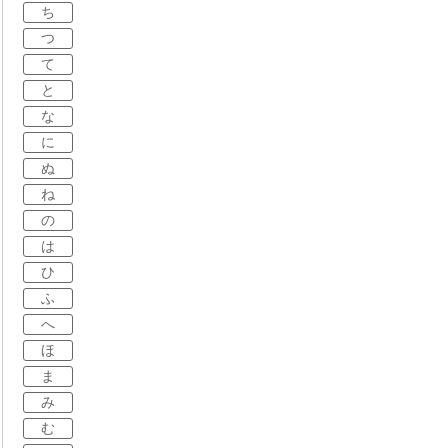
ち
つ
て
と
な
に
ぬ
ね
の
は
ひ
ふ
へ
ほ
ま
み
む