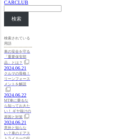
CARCLUB
検索
検索されている
用語
車の安全を守る
「重要保安部
品」とは？
2024.06.21
クルマの骨格！
リーンフォース
メントを解説
2024.06.22
MT車に乗るな
ら知っておきた
い！ ギヤ抜けの
原因と対策
2024.06.21
意外と知らな
い？車のドアス
トライカーの役