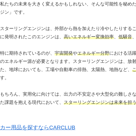
私たちの未来を大きく変えるかもしれない、そんな可能性を秘め
ジン」です。
スターリングエンジンは、外部から熱を加えたり冷やしたりするこ
に発明されたこのエンジンは、
高いエネルギー変換効率
、
低騒音
特に期待されているのが、
宇宙開発
や
エネルギー分野
における活
のエネルギー源が必要となります。スターリングエンジンは、放
た、地球においても、工場や自動車の排熱、太陽熱、地熱など、
す。
もちろん、実用化に向けては、出力の不安定さや大型化の難しさ
た課題を抱える現代において、
スターリングエンジンは未来を担
カー用品を探すならCARCLUB