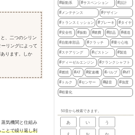
駆動系
サスペンション
設計
メンテナンス
デザイン
トランスミッション
ブレーキ
タイヤ
安全性
振動
燃費
部品
構造
うと、二つのシリン
自動車部品
クラッチ
乗り心地
ターリングによって
ステアリング
ピストン
製造
があります。しか
ディーゼルエンジン
クランクシャフト
燃焼
AT
変速機
バルブ
MT
トルク
センサー
騒音
強度
軽量化
50音から検索できます。
。蒸気機関と仕組み
あ
い
う
ることで繰り返し利
え
お
か