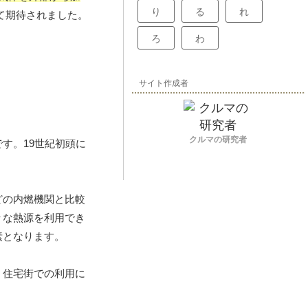
り
る
れ
て期待されました。
ろ
わ
サイト作成者
クルマの研究者
す。19世紀初頭に
どの内燃機関と比較
々な熱源を利用でき
素となります。
、住宅街での利用に