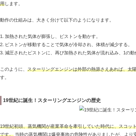
用
します。
動作の仕組みは、大きく分けて以下のようになります。
1. 加熱された気体が膨張し、ピストンを動かす。
2. ピストンが移動することで気体が冷却され、体積が減少する。
3. 減圧されたピストンに、再び加熱された気体が流れ込み、1の
このように、
スターリングエンジンは外部の熱源さえあれば、太
す。
19世紀に誕生！スターリングエンジンの歴史
19世紀初頭、蒸気機関が産業革命を牽引していた時代に、スコッ
です。
当時の蒸気機関は爆発事故の危険性がありましたが、より