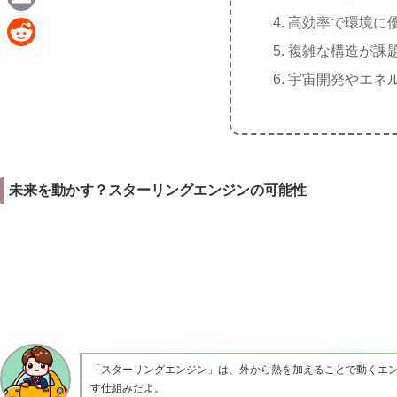
e
a
高効率で環境に
E
c
複雑な構造が課
m
R
e
宇宙開発やエネ
a
e
b
i
d
o
l
d
o
i
k
未来を動かす？スターリングエンジンの可能性
t
「スターリングエンジン」は、外から熱を加えることで動くエ
す仕組みだよ。