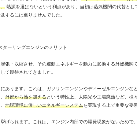
す。
熱源を選ばないという利点があり、当初は蒸気機関の代替とし
普及するには至りませんでした。
膨張・収縮させ、その運動エネルギーを動力に変換する外燃機関で
として期待されてきました。
点にあります。これは、ガソリンエンジンやディーゼルエンジンな
に、
外部から熱を加える
という特性上、太陽光や工場廃熱など、様
し、
地球環境に優しいエネルギーシステム
を実現する上で重要な要
て挙げられます。これは、エンジン内部での爆発現象がないためで