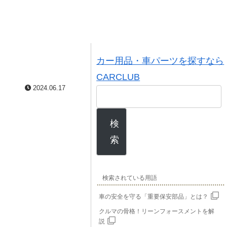
カー用品・車パーツを探すなら
CARCLUB
2024.06.17
検
索
検索されている用語
車の安全を守る「重要保安部品」とは？
クルマの骨格！リーンフォースメントを解
説