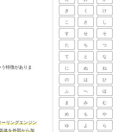
き
く
け
こ
さ
し
す
せ
そ
た
ち
つ
て
と
な
いう特徴がありま
に
ぬ
ね
の
は
ひ
ふ
へ
ほ
ま
み
む
め
も
や
ターリングエンジン
ゆ
よ
ら
気体を外部から加