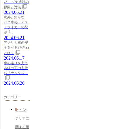
い！ ギヤ抜けの
原因と対策
2024.06.21
意外と知らな
い？車のドアス
トライカーの役
割
2024.06.21
アメリカ車の安
全を守るFMVSS
とは？
2024.06.17
車の走りを支え
る縁の下の力持
ち「ナックル」
2024.06.20
カテゴリー
イン
テリアに
関する用