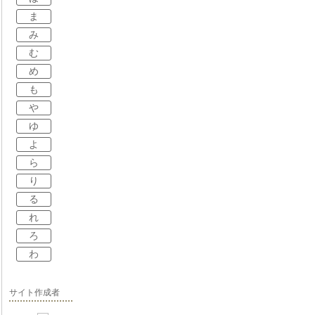
ま
み
む
め
も
や
ゆ
よ
ら
り
る
れ
ろ
わ
サイト作成者