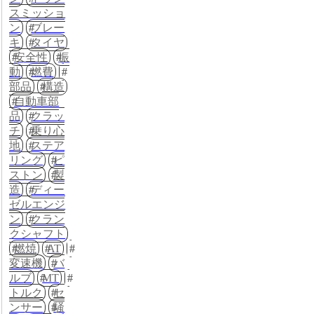
スミッショ
ン
ブレー
キ
タイヤ
安全性
振
動
燃費
部品
構造
自動車部
品
クラッ
チ
乗り心
地
ステア
リング
ピ
ストン
製
造
ディー
ゼルエンジ
ン
クラン
クシャフト
燃焼
AT
変速機
バ
ルブ
MT
トルク
セ
ンサー
騒