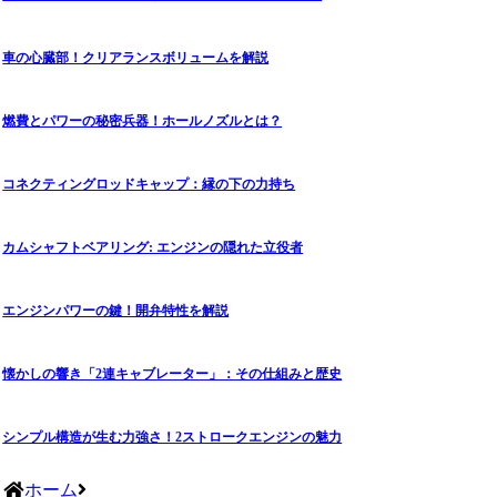
車の心臓部！クリアランスボリュームを解説
燃費とパワーの秘密兵器！ホールノズルとは？
コネクティングロッドキャップ：縁の下の力持ち
カムシャフトベアリング: エンジンの隠れた立役者
エンジンパワーの鍵！開弁特性を解説
懐かしの響き「2連キャブレーター」：その仕組みと歴史
シンプル構造が生む力強さ！2ストロークエンジンの魅力
ホーム