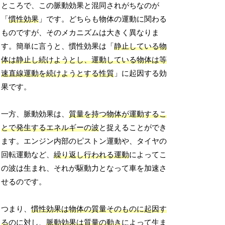
ところで、この脈動効果と混同されがちなのが
「
慣性効果
」です。どちらも物体の運動に関わる
ものですが、そのメカニズムは大きく異なりま
す。簡単に言うと、慣性効果は「
静止している物
体は静止し続けようとし、運動している物体は等
速直線運動を続けようとする性質
」に起因する効
果です。
一方、脈動効果は、
質量を持つ物体が運動するこ
とで発生するエネルギーの波
と捉えることができ
ます。エンジン内部のピストン運動や、タイヤの
回転運動など、
繰り返し行われる運動
によってこ
の波は生まれ、それが駆動力となって車を加速さ
せるのです。
つまり、
慣性効果は物体の質量そのものに起因す
る
のに対し、
脈動効果は質量の動き
によって生ま