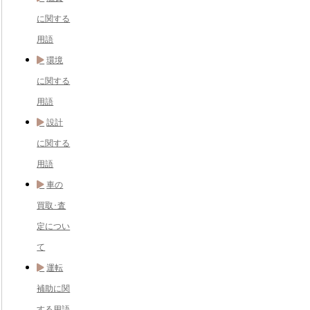
に関する
用語
環境
に関する
用語
設計
に関する
用語
車の
買取･査
定につい
て
運転
補助に関
する用語