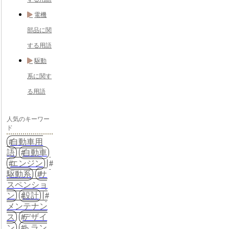
電機
部品に関
する用語
駆動
系に関す
る用語
人気のキーワー
ド
自動車用
語
自動車
エンジン
駆動系
サ
スペンショ
ン
設計
メンテナン
ス
デザイ
ン
トラン