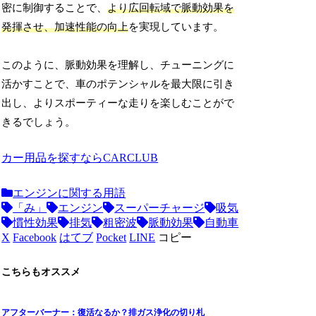
密に制御することで、
より広回転域で脈動効果を
発揮させ、加速性能の向上
を実現しています。
このように、脈動効果を理解し、チューニングに
活かすことで、車のポテンシャルを最大限に引き
出し、よりスポーティーな走りを楽しむことがで
きるでしょう。
カー用品を探すならCARCLUB
エンジンに関する用語
「み」
エンジン
スーパーチャージ
吸気
慣性効果
排気
粗密波
脈動効果
自動車
X
Facebook
はてブ
Pocket
LINE
コピー
こちらもオススメ
アフターバーナー：復活なるか？排ガス浄化の切り札