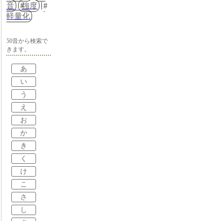
音
強度
軽量化
50音から検索で
きます。
あ
い
う
え
お
か
き
く
け
こ
さ
し