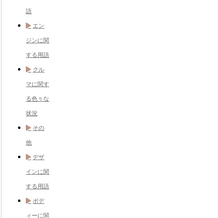
語
エン
ジンに関
する用語
クル
マに関す
る色々な
状況
その
他
デザ
インに関
する用語
ボデ
ィーに関