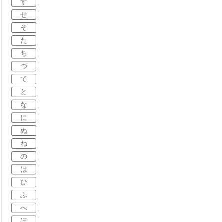
す
せ
そ
た
ち
つ
て
と
な
に
ぬ
ね
の
は
ひ
ふ
へ
ほ