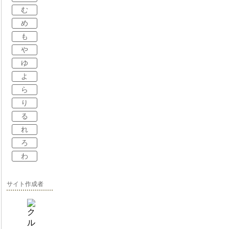
む
め
も
や
ゆ
よ
ら
り
る
れ
ろ
わ
サイト作成者