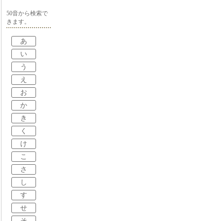
50音から検索で
きます。
あ
い
う
え
お
か
き
く
け
こ
さ
し
す
せ
そ