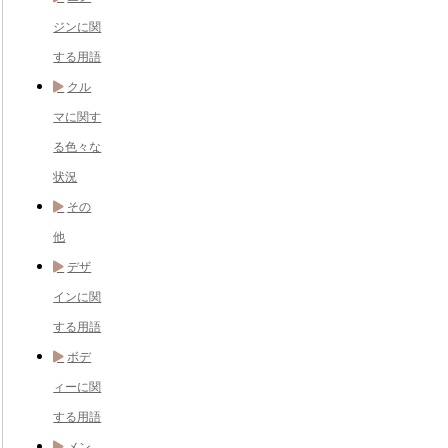
ジンに関
する用語
クル
マに関す
る色々な
状況
その
他
デザ
インに関
する用語
ボデ
ィーに関
する用語
メン