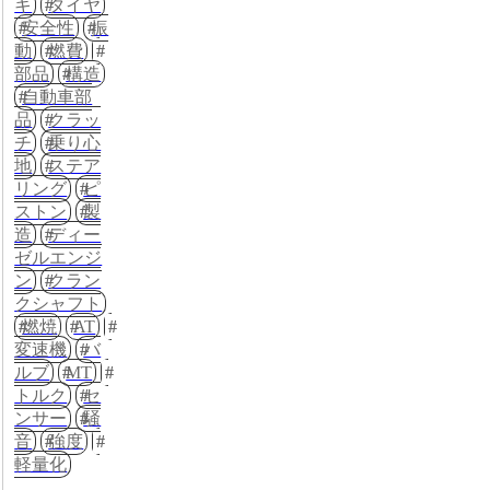
キ
タイヤ
安全性
振
動
燃費
部品
構造
自動車部
品
クラッ
チ
乗り心
地
ステア
リング
ピ
ストン
製
造
ディー
ゼルエンジ
ン
クラン
クシャフト
燃焼
AT
変速機
バ
ルブ
MT
トルク
セ
ンサー
騒
音
強度
軽量化