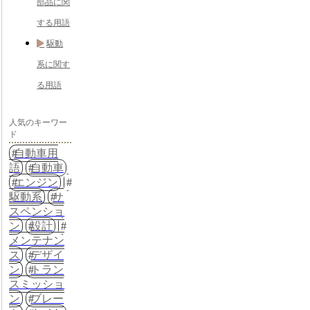
部品に関
する用語
駆動
系に関す
る用語
人気のキーワー
ド
自動車用
語
自動車
エンジン
駆動系
サ
スペンショ
ン
設計
メンテナン
ス
デザイ
ン
トラン
スミッショ
ン
ブレー