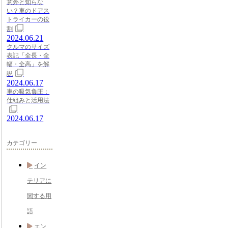
意外と知らな
い？車のドアス
トライカーの役
割
2024.06.21
クルマのサイズ
表記「全長・全
幅・全高」を解
説
2024.06.17
車の吸気負圧：
仕組みと活用法
2024.06.17
カテゴリー
イン
テリアに
関する用
語
エン