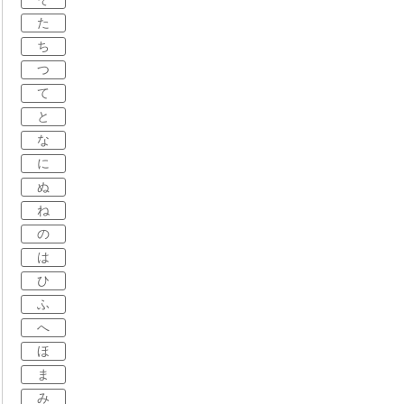
た
ち
つ
て
と
な
に
ぬ
ね
の
は
ひ
ふ
へ
ほ
ま
み