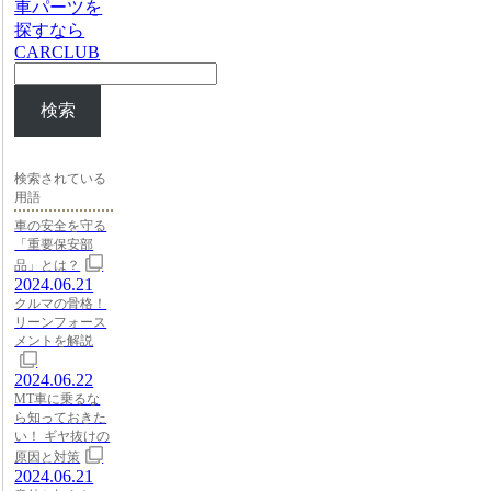
車パーツを
探すなら
CARCLUB
検索
検索されている
用語
車の安全を守る
「重要保安部
品」とは？
2024.06.21
クルマの骨格！
リーンフォース
メントを解説
2024.06.22
MT車に乗るな
ら知っておきた
い！ ギヤ抜けの
原因と対策
2024.06.21