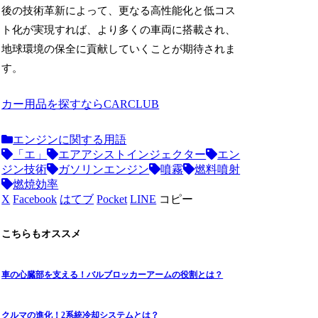
後の技術革新によって、更なる高性能化と低コス
ト化が実現すれば、より多くの車両に搭載され、
地球環境の保全に貢献していくことが期待されま
す。
カー用品を探すならCARCLUB
エンジンに関する用語
「エ」
エアアシストインジェクター
エン
ジン技術
ガソリンエンジン
噴霧
燃料噴射
燃焼効率
X
Facebook
はてブ
Pocket
LINE
コピー
こちらもオススメ
車の心臓部を支える！バルブロッカーアームの役割とは？
クルマの進化！2系統冷却システムとは？