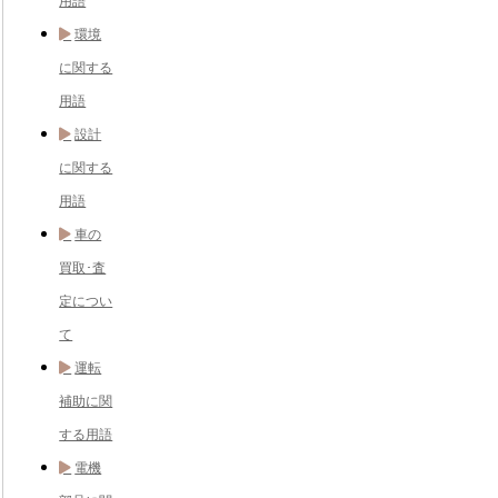
用語
環境
に関する
用語
設計
に関する
用語
車の
買取･査
定につい
て
運転
補助に関
する用語
電機