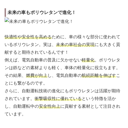
未来の車もポリウレタンで進化！
快適性や安全性を高める
ために、車の様々な部分に使われて
いるポリウレタン。実は、
未来の車社会の実現
にも大きく貢
献すると期待されているんです！
例えば、電気自動車の普及に欠かせない
軽量化
。ポリウレタ
ンは鉄などの素材よりも軽く、車体の軽量化に役立ちます。
その結果、
燃費が向上
し、電気自動車の
航続距離を伸ばす
こ
とにも繋がるのです。
さらに、自動運転技術の進化にもポリウレタンは活躍が期待
されています。
衝撃吸収性に優れている
という特徴を活か
し、自動運転中の
安全性向上
に貢献する素材として注目され
ています。