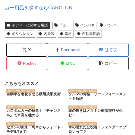
カー用品を探すならCARCLUB
ボディーに関する用語
「ボ」
インパネ
バンパー
ポリウレタン
内外装
素材
自動車用語
X
Facebook
はてブ
Pocket
LINE
コピー
こちらもオススメ
ボディーに関する用語
ボディーに関する用語
自動車を進化させる積層成形技術
クルマの骨格！リーンフォースメン
トを解説
ボディーに関する用語
ボディーに関する用語
カスタムカーの極意！『チャンネ
車の輝きはメラミン樹脂塗料が生
ル』で車高を極める
む！
ボディーに関する用語
ボディーに関する用語
セダンの由来：馬車からフォード・
車の隠れた立役者！フェンダーエプ
モデルTまで
ロンって？