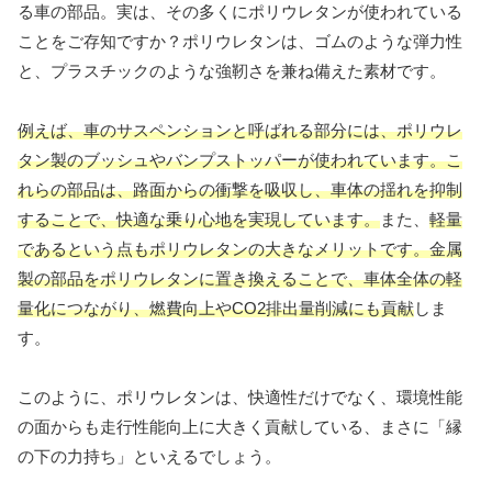
る車の部品。実は、その多くにポリウレタンが使われている
ことをご存知ですか？ポリウレタンは、ゴムのような弾力性
と、プラスチックのような強靭さを兼ね備えた素材です。
例えば、車のサスペンションと呼ばれる部分には、ポリウレ
タン製のブッシュやバンプストッパーが使われています。こ
れらの部品は、路面からの衝撃を吸収し、車体の揺れを抑制
することで、快適な乗り心地を実現しています。
また、
軽量
であるという点もポリウレタンの大きなメリットです。金属
製の部品をポリウレタンに置き換えることで、車体全体の軽
量化につながり、燃費向上やCO2排出量削減にも貢献
しま
す。
このように、ポリウレタンは、快適性だけでなく、環境性能
の面からも走行性能向上に大きく貢献している、まさに「縁
の下の力持ち」といえるでしょう。