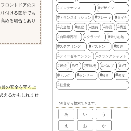
、フロントドアのス
メンテナンス
デザイン
取り付ける箇所でも
トランスミッション
ブレーキ
タイヤ
を高める場合もあり
安全性
振動
燃費
部品
構造
自動車部品
クラッチ
乗り心地
ステアリング
ピストン
製造
ディーゼルエンジン
クランクシャフト
燃焼
AT
変速機
バルブ
MT
トルク
センサー
騒音
強度
軽量化
乗員の安全を守る上
思えるかもしれませ
50音から検索できます。
あ
い
う
え
お
か