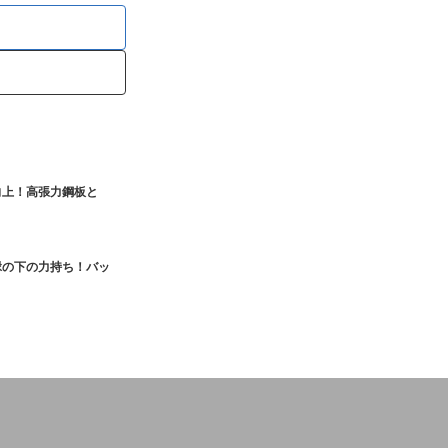
向上！高張力鋼板と
縁の下の力持ち！バッ