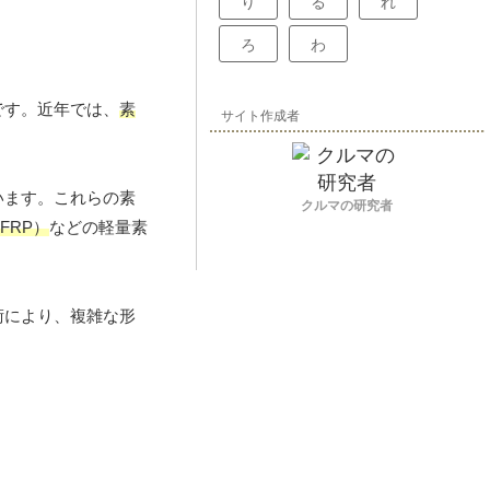
り
る
れ
ろ
わ
です。近年では、
素
サイト作成者
います。これらの素
クルマの研究者
FRP）
などの軽量素
術により、複雑な形
。