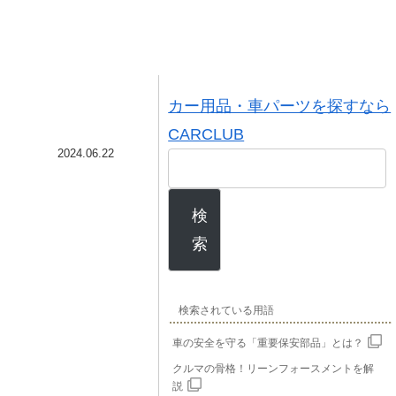
カー用品・車パーツを探すなら
CARCLUB
2024.06.22
検
索
検索されている用語
車の安全を守る「重要保安部品」とは？
クルマの骨格！リーンフォースメントを解
説