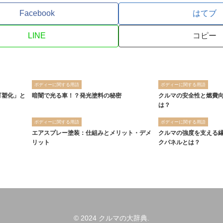
Facebook
はてブ
LINE
コピー
ボディーに関する用語
ボディーに関する用語
可塑化」と
暗闇で光る車！？発光塗料の秘密
クルマの安全性と燃費
は？
ボディーに関する用語
ボディーに関する用語
エアスプレー塗装：仕組みとメリット・デメ
クルマの強度を支える
リット
クパネルとは？
© 2024 クルマの大辞典.