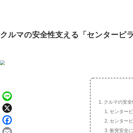
クルマの安全性支える「センターピ
クルマの安全
L
センター
i
X
センター
n
F
衝突安全