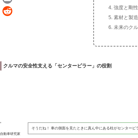
e
a
強度と剛
E
c
素材と製
m
R
e
未来のク
a
e
b
i
d
o
l
d
o
i
k
クルマの安全性支える「センターピラー」の役割
t
そうだね！ 車の側面を見たときに真ん中にある柱がセンターピ
自動車研究家