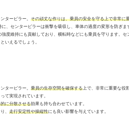
センターピラー。
その頑丈な作りは、乗員の安全を守る上で非常に
時に、センターピラーは衝撃を吸収し、車体の過度の変形を防ぎま
の強度維持にも貢献しており、横転時などにも乗員を守ります。セ
ちといえるでしょう。
センターピラー。
乗員の生存空間を確保する
上で、非常に重要な役
よって実現されています。
率的に分散させる
効果も持ち合わせています。
おり、
走行安定性や操縦性
にも良い影響を与えています。