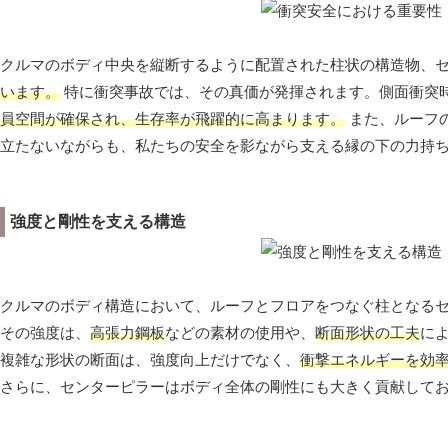
クルマのボディ中央を縦断するように配置された柱状の構造物、
います。
特に衝突事故では、その真価が発揮されます。側面衝突
員空間が確保され、生存率が飛躍的に高まります。
また、ルーフ
立たないながらも、私たちの安全を影ながら支える縁の下の力持
強度と剛性を支える構造
クルマのボディ構造において、ルーフとフロアをつなぐ柱となる
その強度は、
高張力鋼板
などの素材の使用や、
断面形状の工夫
に
複雑な形状の断面は、強度向上だけでなく、
衝撃エネルギーを効
さらに、センターピラーはボディ全体の剛性にも大きく貢献して