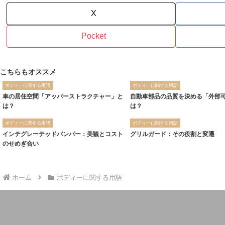
X
Pocket
こちらもオススメ
ボディーに関する用語
ボディーに関する用語
車の居住空間「アッパーストラクチャー」と
自動車部品の品質を決める「外部
は？
は？
ボディーに関する用語
ボディーに関する用語
インテグレーテッドバンパー：美観とコスト
グリルガード：その役割と変遷
のせめぎ合い
ホーム
ボディーに関する用語