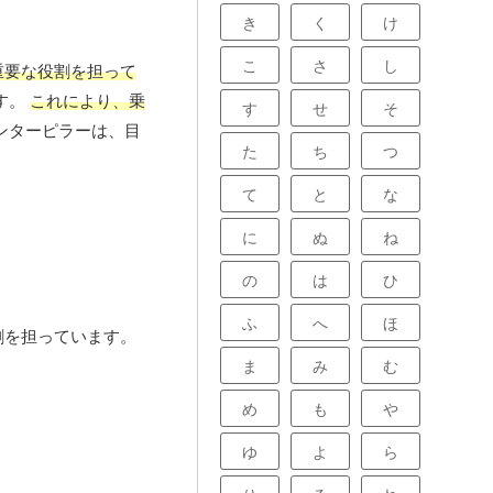
き
く
け
こ
さ
し
重要な役割を担って
す。
これにより、乗
す
せ
そ
ンターピラーは、目
た
ち
つ
て
と
な
に
ぬ
ね
の
は
ひ
ふ
へ
ほ
割を担っています。
ま
み
む
め
も
や
ゆ
よ
ら