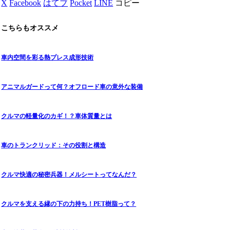
X
Facebook
はてブ
Pocket
LINE
コピー
こちらもオススメ
車内空間を彩る熱プレス成形技術
アニマルガードって何？オフロード車の意外な装備
クルマの軽量化のカギ！？車体質量とは
車のトランクリッド：その役割と構造
クルマ快適の秘密兵器！メルシートってなんだ？
クルマを支える縁の下の力持ち！PET樹脂って？