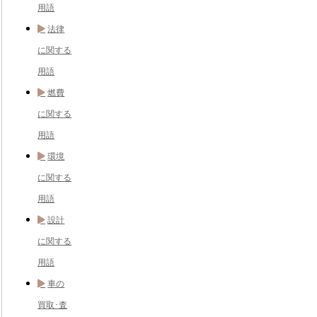
用語
法律
に関する
用語
燃費
に関する
用語
環境
に関する
用語
設計
に関する
用語
車の
買取･査