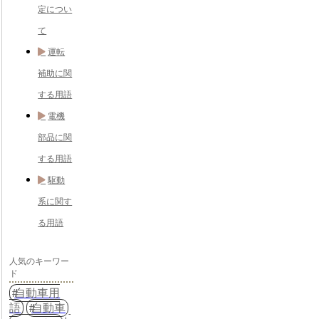
定につい
て
運転
補助に関
する用語
電機
部品に関
する用語
駆動
系に関す
る用語
人気のキーワー
ド
自動車用
語
自動車