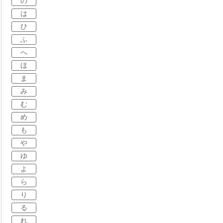
の
は
ひ
ふ
へ
ほ
ま
み
む
め
も
や
ゆ
よ
ら
り
る
れ