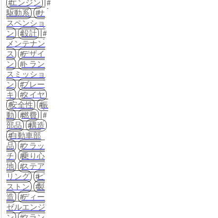
エンジン
駆動系
サ
スペンショ
ン
設計
メンテナン
ス
デザイ
ン
トラン
スミッショ
ン
ブレー
キ
タイヤ
安全性
振
動
燃費
部品
構造
自動車部
品
クラッ
チ
乗り心
地
ステア
リング
ピ
ストン
製
造
ディー
ゼルエンジ
ン
クラン