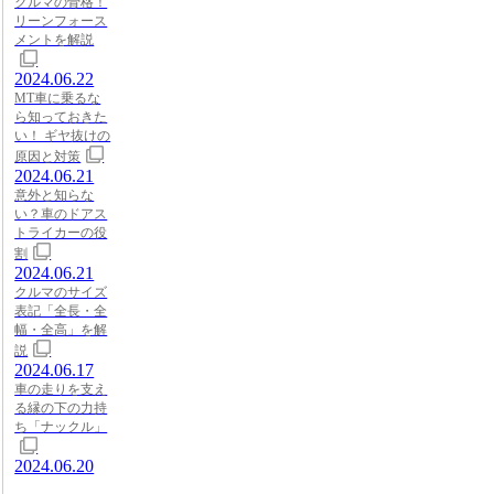
クルマの骨格！
リーンフォース
メントを解説
2024.06.22
MT車に乗るな
ら知っておきた
い！ ギヤ抜けの
原因と対策
2024.06.21
意外と知らな
い？車のドアス
トライカーの役
割
2024.06.21
クルマのサイズ
表記「全長・全
幅・全高」を解
説
2024.06.17
車の走りを支え
る縁の下の力持
ち「ナックル」
2024.06.20