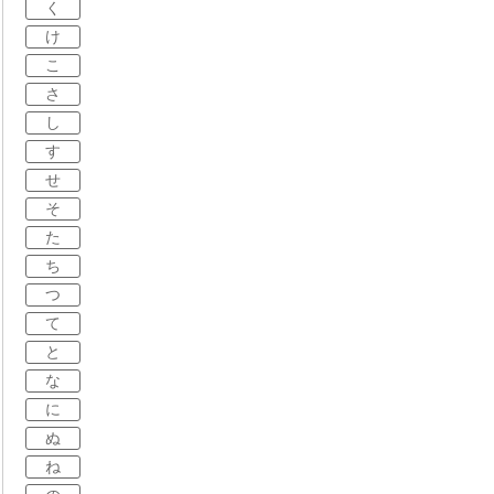
く
け
こ
さ
し
す
せ
そ
た
ち
つ
て
と
な
に
ぬ
ね