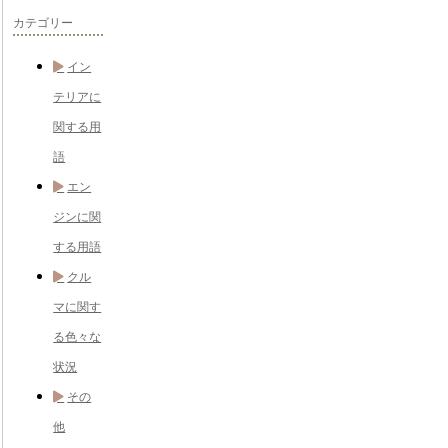
カテゴリー
イン
テリアに
関する用
語
エン
ジンに関
する用語
クル
マに関す
る色々な
状況
その
他