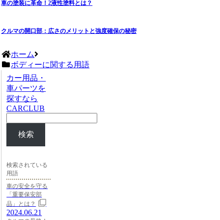
車の塗装に革命！2液性塗料とは？
クルマの開口部：広さのメリットと強度確保の秘密
ホーム
ボディーに関する用語
カー用品・
車パーツを
探すなら
CARCLUB
検索
検索されている
用語
車の安全を守る
「重要保安部
品」とは？
2024.06.21