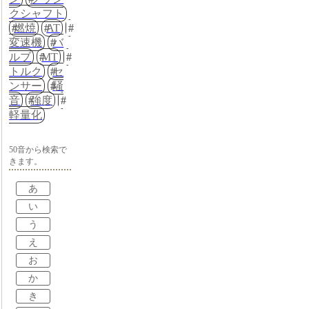
クシャフト
燃焼
AT
変速機
バ
ルブ
MT
トルク
セ
ンサー
騒
音
強度
軽量化
50音から検索で
きます。
あ
い
う
え
お
か
き