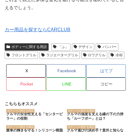
えるでしょう。
カー用品を探すならCARCLUB
ボディーに関する用語
「ふ」
デザイン
バンパー
フロントグリル
ラジエーターグリル
ロワグリル
冷却
X
Facebook
はてブ
Pocket
LINE
コピー
こちらもオススメ
ボディーに関する用語
ボディーに関する用語
クルマの安全性支える「センターピ
クルマの強度を支える縁の下の力持
ラー」の役割
ち「ルーフボー」とは？
ボディーに関する用語
ボディーに関する用語
愛車の輝きを守る！シリコーン樹脂
クルマ選びの決め手？意外と知らな