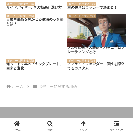
ボディーに関する用語
ボディーに関する用語
サイドバイザー: その効果と選び方
車の輝きはラッカーで決まる！
ボディーに関する用語
ボディーに関する用語
自動車部品を輝かせる浸漬めっき法
とは？
クルマの輝きの裏側 – バキュームプ
レーティングとは
ボディーに関する用語
ボディーに関する用語
知ってる？車の「キックプレート」
アプライドフェンダー：個性を際立
由来と進化
てるカスタム
ホーム
ボディーに関する用語
© 2024 クルマの大辞典.
ホーム
検索
トップ
サイドバー