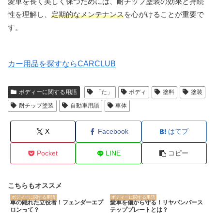
愛車を長く美しく保つためには、耐チップ塗装の効果と持続
性を理解し、
定期的なメンテナンス
を心がけることが重要で
す。
カー用品を探すならCARCLUB
ボディーに関する用語
「た」
ボディ
塗料
塗装
耐チップ塗装
自動車用語
車体
X
Facebook
はてブ
Pocket
LINE
コピー
こちらもオススメ
ボディーに関する用語
ボディーに関する用語
車の隠れた立役者！フェンダーエプ
愛車を傷から守る！リヤバンパース
ロンって？
テッププレートとは？