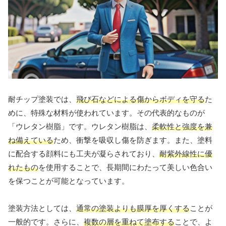
耐チップ塗装では、
飛び石などによる傷からボディを守る
た
めに、特殊な材料が使われています。その代表的なものが
「ウレタン樹脂」です。ウレタン樹脂は、
柔軟性と強度を兼
ね備えている
ため、衝撃を吸収し傷を防ぎます。また、塗料
に配合する顔料にも工夫が凝らされており、
耐紫外線性に優
れたもの
を使用することで、長期間にわたって美しい色合い
を保つことが可能となっています。
塗装方法としては、
通常の塗装よりも膜厚を厚くする
ことが
一般的です。さらに、
複数の層を重ねて塗布する
ことで、よ