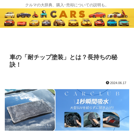
クルマの大辞典、購入･売却についての説明も。
車の「耐チップ塗装」とは？長持ちの秘
訣！
2024.06.17