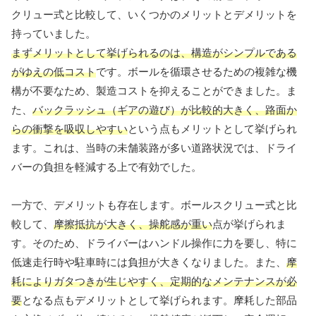
クリュー式と比較して、いくつかのメリットとデメリットを
持っていました。
まずメリットとして挙げられるのは、構造がシンプルである
がゆえの低コスト
です。ボールを循環させるための複雑な機
構が不要なため、製造コストを抑えることができました。ま
た、
バックラッシュ（ギアの遊び）が比較的大きく、路面か
らの衝撃を吸収しやすい
という点もメリットとして挙げられ
ます。これは、当時の未舗装路が多い道路状況では、ドライ
バーの負担を軽減する上で有効でした。
一方で、デメリットも存在します。ボールスクリュー式と比
較して、
摩擦抵抗が大きく、操舵感が重い
点が挙げられま
す。そのため、ドライバーはハンドル操作に力を要し、特に
低速走行時や駐車時には負担が大きくなりました。また、
摩
耗によりガタつきが生じやすく、定期的なメンテナンスが必
要
となる点もデメリットとして挙げられます。摩耗した部品