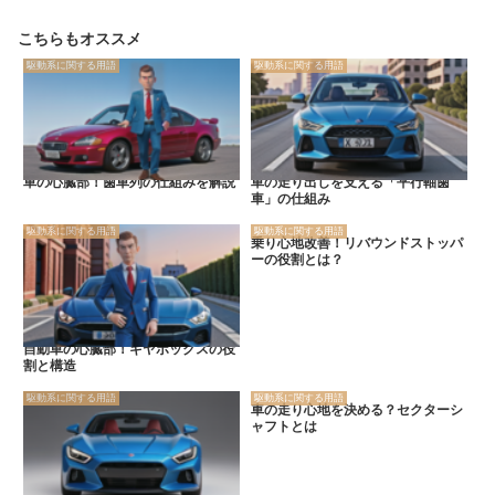
こちらもオススメ
駆動系に関する用語
駆動系に関する用語
車の心臓部！歯車列の仕組みを解説
車の走り出しを支える「平行軸歯
車」の仕組み
駆動系に関する用語
駆動系に関する用語
乗り心地改善！リバウンドストッパ
ーの役割とは？
自動車の心臓部！ギヤボックスの役
割と構造
駆動系に関する用語
駆動系に関する用語
車の走り心地を決める？セクターシ
ャフトとは