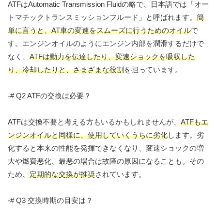
ATFはAutomatic Transmission Fluidの略で、日本語では「オー
トマチックトランスミッションフルード」と呼ばれます。
簡
単に言うと、AT車の変速をスムーズに行うためのオイル
で
す。エンジンオイルのようにエンジン内部を潤滑するだけで
なく、
ATFは動力を伝達したり、変速ショックを吸収した
り、冷却したりと、さまざまな役割
を担っています。
-# Q2 ATFの交換は必要？
ATFは交換不要と考える方もいるかもしれませんが、
ATFもエ
ンジンオイルと同様に、使用していくうちに劣化
します。劣
化すると本来の性能を発揮できなくなり、変速ショックの増
大や燃費悪化、最悪の場合は故障の原因になることも。その
ため、
定期的な交換が推奨
されています。
-# Q3 交換時期の目安は？