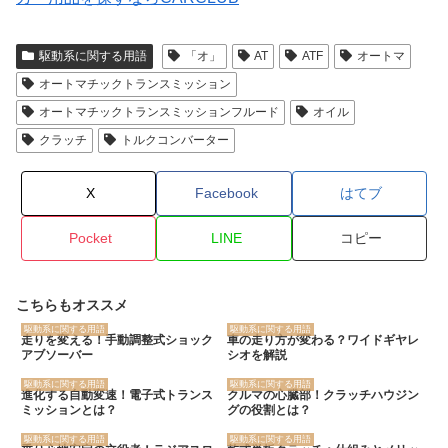
駆動系に関する用語
「オ」
AT
ATF
オートマ
オートマチックトランスミッション
オートマチックトランスミッションフルード
オイル
クラッチ
トルクコンバーター
X
Facebook
はてブ
Pocket
LINE
コピー
こちらもオススメ
駆動系に関する用語
駆動系に関する用語
走りを変える！手動調整式ショック
車の走り方が変わる？ワイドギヤレ
アブソーバー
シオを解説
駆動系に関する用語
駆動系に関する用語
進化する自動変速！電子式トランス
クルマの心臓部！クラッチハウジン
ミッションとは？
グの役割とは？
駆動系に関する用語
駆動系に関する用語