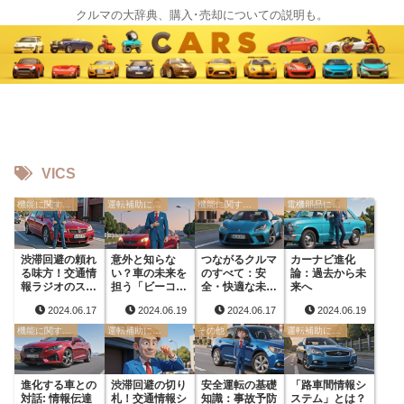
クルマの大辞典、購入･売却についての説明も。
VICS
機能に関する用語
運転補助に関する用語
機能に関する用語
電機部品に関する用語
渋滞回避の頼れ
意外と知らな
つながるクルマ
カーナビ進化
る味方！交通情
い？車の未来を
のすべて：安
論：過去から未
報ラジオのスス
担う「ビーコン
全・快適な未来
来へ
メ
ランプ」
へ
2024.06.17
2024.06.19
2024.06.17
2024.06.19
機能に関する用語
運転補助に関する用語
その他
運転補助に関する用語
進化する車との
渋滞回避の切り
安全運転の基礎
「路車間情報シ
対話: 情報伝達
札！交通情報シ
知識：事故予防
ステム」とは？