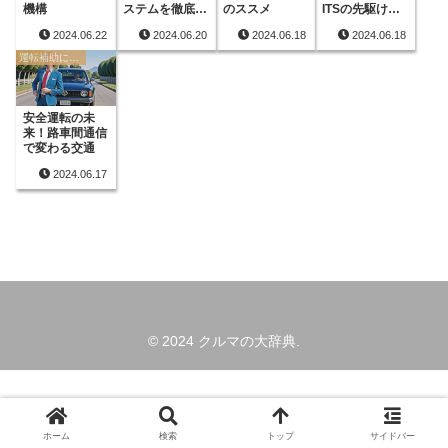
機構
ステムを徹底解
のススメ
ITSの先駆けと
説
なった技術
2024.06.22
2024.06.20
2024.06.18
2024.06.18
運転補助に関する用語
安全運転の未
来！路車間通信
で変わる交通
2024.06.17
© 2024 クルマの大辞典.
ホーム
検索
トップ
サイドバー