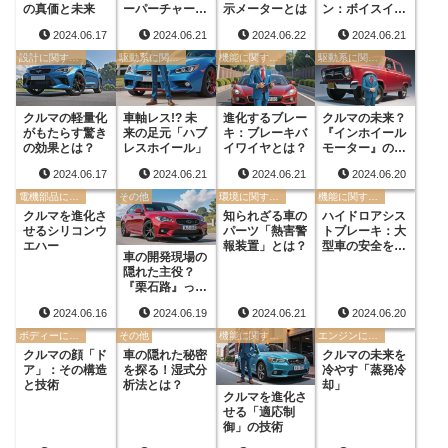
の真価と未来
ーパーチャージ
示メーターとは
ン：ボイスイン
ャーの仕組み
ジケーターの役
2024.06.17
2024.06.21
2024.06.22
2024.06.21
割
設計に関する用語
駆動系に関する用語
機能に関する用語
駆動系に関する用語
クルマの軽量化
車軸レス!? 未
進化するブレー
クルマの未来？
がもたらす驚き
来の足元「ハブ
キ：ブレーキバ
『インホイール
の効果とは？
レスホイール」
イワイヤとは？
モーター』の基
礎知識
2024.06.17
2024.06.21
2024.06.21
2024.06.20
電機部品に関する用語
その他
環境に関する用語
機能に関する用語
クルマを進化さ
知られざる車の
ハイドロアシス
せるシリコンウ
パーツ「熱害警
トブレーキ：大
エハー
報装置」とは？
型車の安全を守
車の開発現場の
る縁の下の力持
隠れた主役？
ち
『栗石路』って
なんだ？
2024.06.16
2024.06.19
2024.06.21
2024.06.20
ボディーに関する用語
その他
機能に関する用語
エンジンに関する用語
クルマの顔「ド
車の隠れた秘密
クルマの未来を
ア」：その構造
を探る！湿式分
冷やす「蒸発冷
と技術
析法とは？
却」
クルマを進化さ
せる「適応制
御」の技術