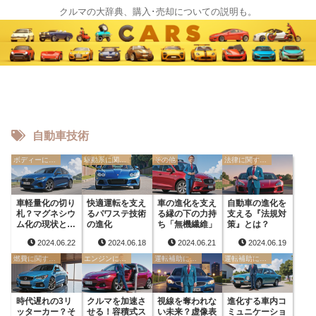
クルマの大辞典、購入･売却についての説明も。
自動車技術
ボディーに関する用語
駆動系に関する用語
その他
法律に関する用語
車軽量化の切り
快適運転を支え
車の進化を支え
自動車の進化を
札？マグネシウ
るパワステ技術
る縁の下の力持
支える『法規対
ム化の現状と課
の進化
ち「無機繊維」
策』とは？
題
2024.06.22
2024.06.18
2024.06.21
2024.06.19
燃費に関する用語
エンジンに関する用語
運転補助に関する用語
運転補助に関する用語
時代遅れの3リ
クルマを加速さ
視線を奪われな
進化する車内コ
ッターカー？そ
せる！容積式ス
い未来？虚像表
ミュニケーショ