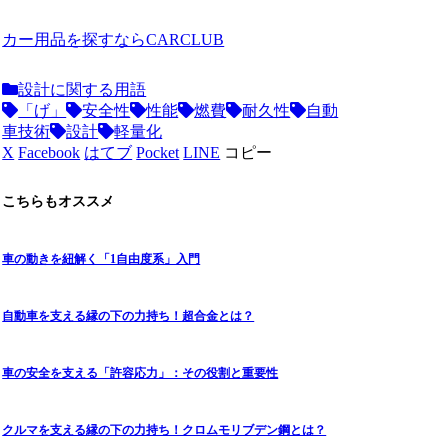
カー用品を探すならCARCLUB
設計に関する用語
「げ」
安全性
性能
燃費
耐久性
自動
車技術
設計
軽量化
X
Facebook
はてブ
Pocket
LINE
コピー
こちらもオススメ
車の動きを紐解く「1自由度系」入門
自動車を支える縁の下の力持ち！超合金とは？
車の安全を支える「許容応力」：その役割と重要性
クルマを支える縁の下の力持ち！クロムモリブデン鋼とは？