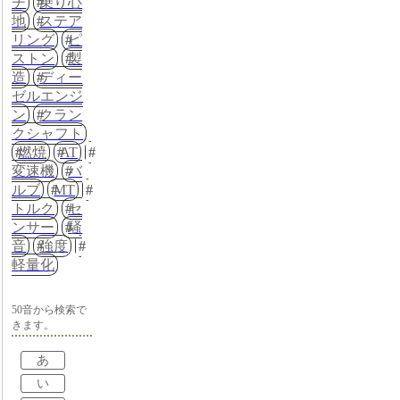
チ
乗り心
地
ステア
リング
ピ
ストン
製
造
ディー
ゼルエンジ
ン
クラン
クシャフト
燃焼
AT
変速機
バ
ルブ
MT
トルク
セ
ンサー
騒
音
強度
軽量化
50音から検索で
きます。
あ
い