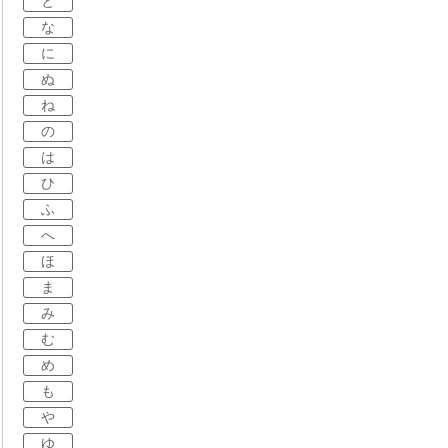
と
な
に
ぬ
ね
の
は
ひ
ふ
へ
ほ
ま
み
む
め
も
や
ゆ