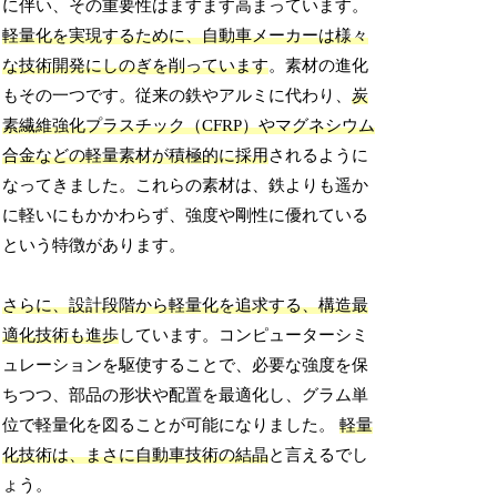
に伴い、その重要性はますます高まっています。
軽量化を実現するために、自動車メーカーは様々
な技術開発にしのぎを削っています
。素材の進化
もその一つです。従来の鉄やアルミに代わり、
炭
素繊維強化プラスチック（CFRP）やマグネシウム
合金などの軽量素材が積極的に採用
されるように
なってきました。これらの素材は、鉄よりも遥か
に軽いにもかかわらず、強度や剛性に優れている
という特徴があります。
さらに、設計段階から軽量化を追求する、構造最
適化技術も進歩
しています。コンピューターシミ
ュレーションを駆使することで、必要な強度を保
ちつつ、部品の形状や配置を最適化し、グラム単
位で軽量化を図ることが可能になりました。
軽量
化技術は、まさに自動車技術の結晶
と言えるでし
ょう。