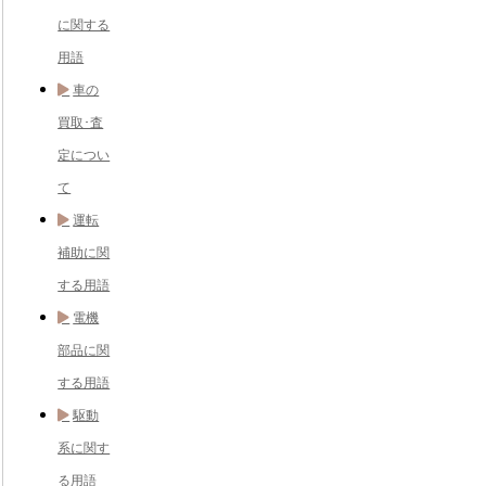
に関する
用語
車の
買取･査
定につい
て
運転
補助に関
する用語
電機
部品に関
する用語
駆動
系に関す
る用語