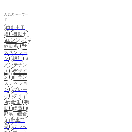
人気のキーワー
ド
自動車用
語
自動車
エンジン
駆動系
サ
スペンショ
ン
設計
メンテナン
ス
デザイ
ン
トラン
スミッショ
ン
ブレー
キ
タイヤ
安全性
振
動
燃費
部品
構造
自動車部
品
クラッ