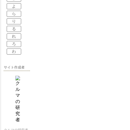
よ
ら
り
る
れ
ろ
わ
サイト作成者
クルマの研究者