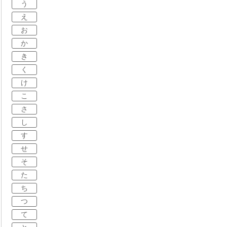
う
え
お
か
き
く
け
こ
さ
し
す
せ
そ
た
ち
つ
て