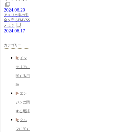
2024.06.20
アメリカ車の安
全を守るFMVSS
とは？
2024.06.17
カテゴリー
イン
テリアに
関する用
語
エン
ジンに関
する用語
クル
マに関す