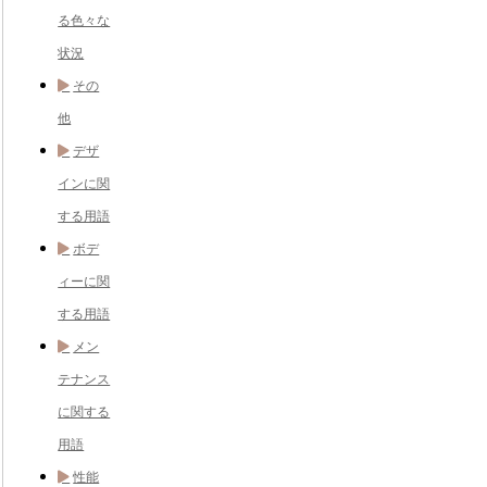
る色々な
状況
その
他
デザ
インに関
する用語
ボデ
ィーに関
する用語
メン
テナンス
に関する
用語
性能