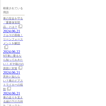
検索されている
用語
車の安全を守る
「重要保安部
品」とは？
2024.06.21
クルマの骨格！
リーンフォース
メントを解説
2024.06.22
MT車に乗るな
ら知っておきた
い！ ギヤ抜けの
原因と対策
2024.06.21
意外と知らな
い？車のドアス
トライカーの役
割
2024.06.21
車の走りを支え
る縁の下の力持
ち「ナックル」