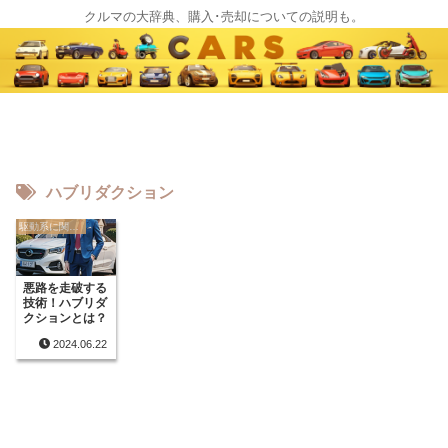
クルマの大辞典、購入･売却についての説明も。
ハブリダクション
駆動系に関する用語
悪路を走破する
技術！ハブリダ
クションとは？
2024.06.22