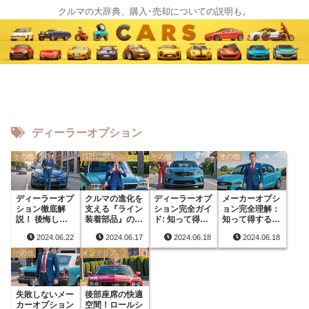
クルマの大辞典、購入･売却についての説明も。
ディーラーオプション
その他
設計に関する用語
その他
その他
ディーラーオプ
クルマの進化を
ディーラーオプ
メーカーオプシ
ション徹底解
支える『ライン
ション完全ガイ
ョン完全理解：
説！ 後悔しな
装着部品』の秘
ド: 知って得す
知って得する車
い選び方とは？
密
る賢い選び方
のカスタマイズ
2024.06.22
2024.06.17
2024.06.18
2024.06.18
その他
インテリアに関する用語
失敗しないメー
後部座席の快適
カーオプション
空間！ロールシ