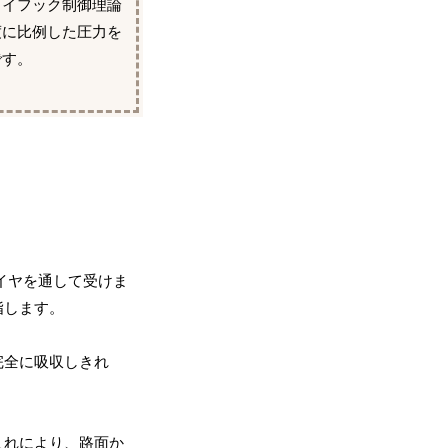
カイフック制御理論
度に比例した圧力を
です。
イヤを通して受けま
指します。
完全に吸収しきれ
これにより、路面か