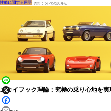
性能に関する用語
性能に関する用語
性能に関する用語
性能に関する用語
性能に関する用語
性能に関する用語
性能に関する用語
性能に関する用語
性能に関する用語
クルマの大辞典、購入･売却についての説明も。
Line
スカイフック理論：究極の乗り心地を実
X
Facebook