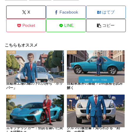
X
Facebook
はてブ
Pocket
LINE
コピー
こちらもオススメ
その他
その他
自動車工場の縁の下の力持ち「ホッ
自動車業界の基礎？DIN規格を読み
パー」
解く
その他
その他
エキゾチックカー：伝説を築いた美
クルマの履歴書？知られざる『刻