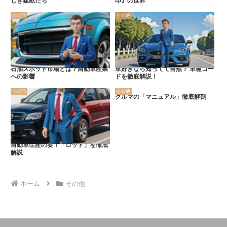
しき猛獣たち
印』の世界
その他
その他
石油スポット市場とは？自動車産業
車好きなら知ってて当然？ 車種コー
への影響
ドを徹底解説！
その他
その他
クルマの「マニュアル」徹底解剖
自動車生産の要！「ロット」を徹底
解説
ホーム
その他