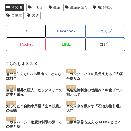
その他
「せ」
生産
生産前認可
用語解説
自動車
製造
X
Facebook
はてブ
Pocket
LINE
コピー
こちらもオススメ
その他
その他
意外と知らない？B重油ってどんな
トラック・バスの足元支える「広幅
燃料？
平底リム」
その他
その他
自動車業界の巨人！ビッグスリーの
高速道路料金の仕組み：料金プール
歴史と栄光
制とは？
その他
その他
知ってた？自動車用語「空車状態」
車の未来を動かす「石油先物市場」
の意味
入門
その他
その他
アウトバーン：速度無制限の夢、そ
自動車業界を支えるJATMAとは？
の光と影