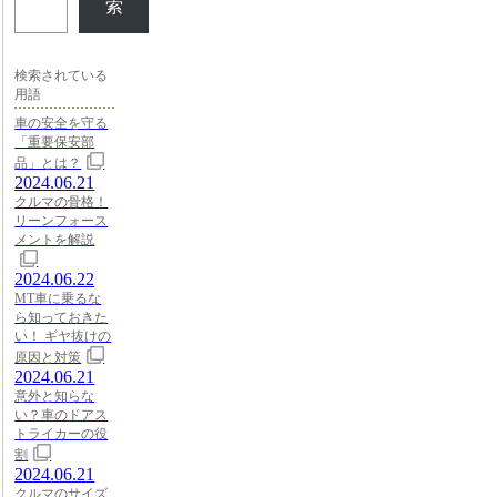
索
検索されている
用語
車の安全を守る
「重要保安部
品」とは？
2024.06.21
クルマの骨格！
リーンフォース
メントを解説
2024.06.22
MT車に乗るな
ら知っておきた
い！ ギヤ抜けの
原因と対策
2024.06.21
意外と知らな
い？車のドアス
トライカーの役
割
2024.06.21
クルマのサイズ