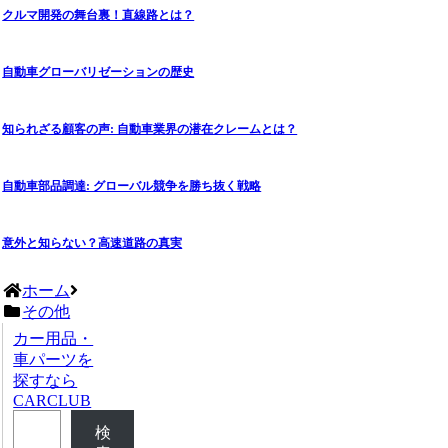
クルマ開発の舞台裏！直線路とは？
自動車グローバリゼーションの歴史
知られざる顧客の声: 自動車業界の潜在クレームとは？
自動車部品調達: グローバル競争を勝ち抜く戦略
意外と知らない？高速道路の真実
ホーム
その他
カー用品・
車パーツを
探すなら
CARCLUB
検