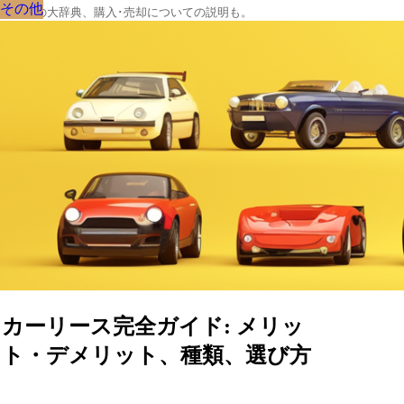
その他
その他
その他
その他
その他
その他
その他
その他
その他
クルマの大辞典、購入･売却についての説明も。
カーリース完全ガイド: メリッ
ト・デメリット、種類、選び方