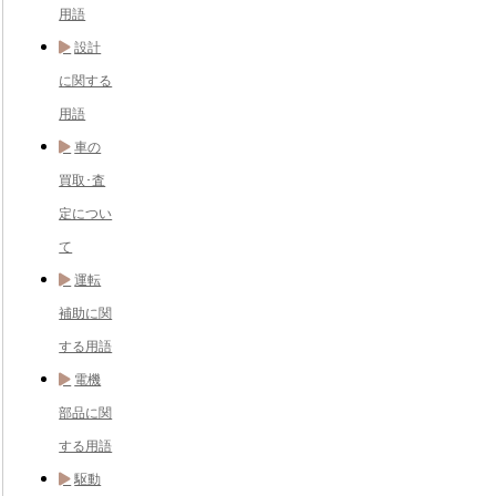
用語
設計
に関する
用語
車の
買取･査
定につい
て
運転
補助に関
する用語
電機
部品に関
する用語
駆動