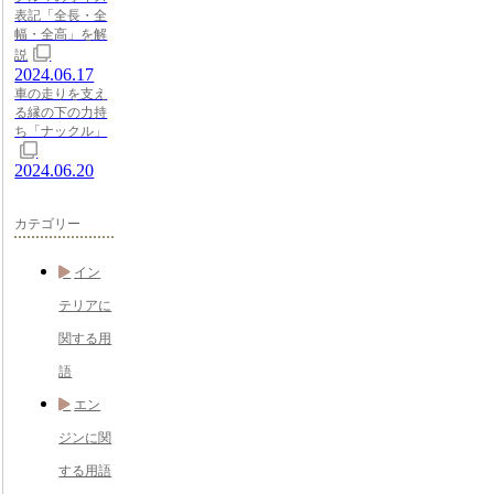
表記「全長・全
幅・全高」を解
説
2024.06.17
車の走りを支え
る縁の下の力持
ち「ナックル」
2024.06.20
カテゴリー
イン
テリアに
関する用
語
エン
ジンに関
する用語