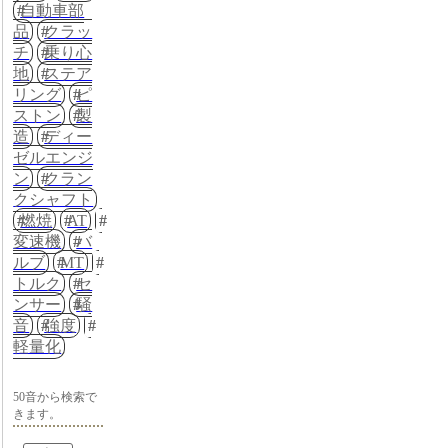
自動車部
品
クラッ
チ
乗り心
地
ステア
リング
ピ
ストン
製
造
ディー
ゼルエンジ
ン
クラン
クシャフト
燃焼
AT
変速機
バ
ルブ
MT
トルク
セ
ンサー
騒
音
強度
軽量化
50音から検索で
きます。