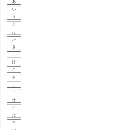
あ
い
う
え
お
か
き
く
け
こ
さ
し
す
せ
そ
た
ち
つ