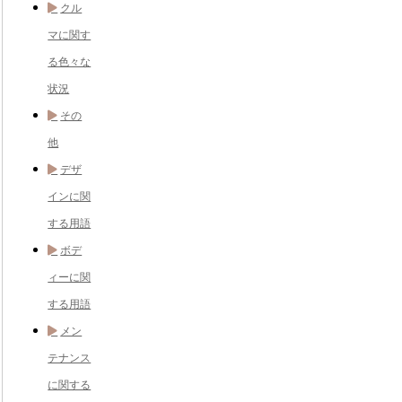
クル
マに関す
る色々な
状況
その
他
デザ
インに関
する用語
ボデ
ィーに関
する用語
メン
テナンス
に関する