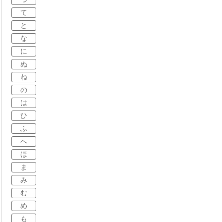
て
と
な
に
ぬ
ね
の
は
ひ
ふ
へ
ほ
ま
み
む
め
も