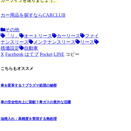
カーライフを送りましょう。
カー用品を探すならCARCLUB
その他
「リ」
オートリース
カーリース
ファイ
ナンスリース
メンテナンスリース
リース
残価設定
自動車
X
Facebook
はてブ
Pocket
LINE
コピー
こちらもオススメ
車を変革する？プラズマ処理の秘密
車の安全性向上に貢献？希ガスの意外な活躍
油焼入れ：高精度を実現する熱処理