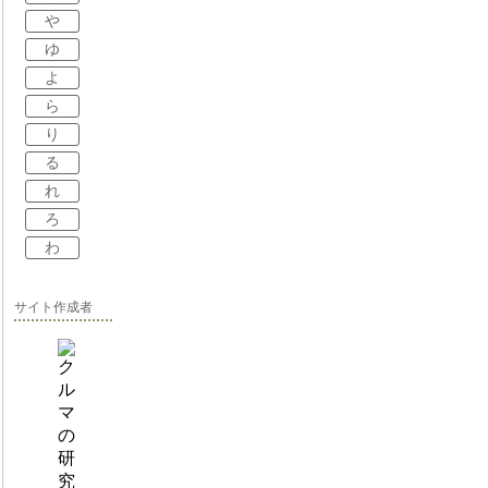
や
ゆ
よ
ら
り
る
れ
ろ
わ
サイト作成者