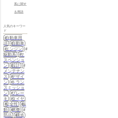
系に関す
る用語
人気のキーワー
ド
自動車用
語
自動車
エンジン
駆動系
サ
スペンショ
ン
設計
メンテナン
ス
デザイ
ン
トラン
スミッショ
ン
ブレー
キ
タイヤ
安全性
振
動
燃費
部品
構造